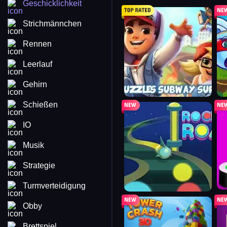
Geschicklichkeit
subway surfers
ra
Strichmännchen
Rennen
Leerlauf
Gehirn
Schießen
rocket road
su
IO
Musik
Strategie
Turmverteidigung
tower crash 3d
du
Obby
Brettspiel