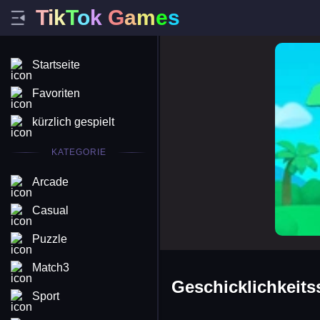
T
i
k
T
o
k
G
a
m
e
s
monkey 
Startseite
Favoriten
kürzlich gespielt
KATEGORIE
Arcade
Casual
Puzzle
Match3
Geschicklichkeits
Sport