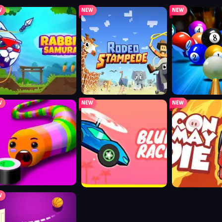
bbit samurai
rodeo stampede
9 ball pool
shi party
blumgi racers
bacon may di
nkbrush