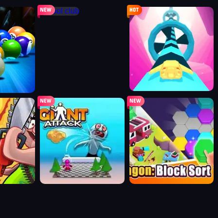
pool club
supernova
e
giant attack
hexagon: block sort