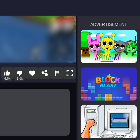
ADVERTISEMENT
sprunki
Blocky Blast!
4.6k
1.6k
smash it