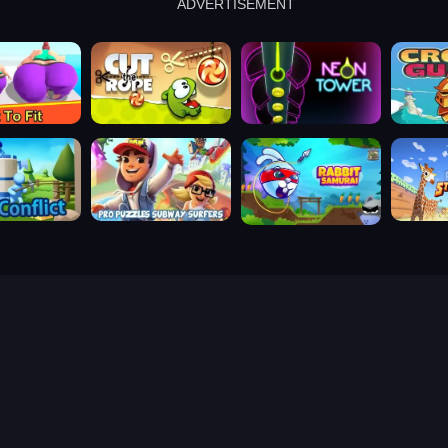
ADVERTISEMENT
cut the rope
neon tower
crown g
lict
subway surfers
rabbit samurai
rodeo s