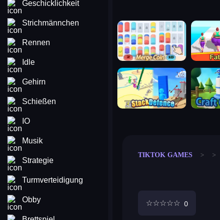
Geschicklichkeit
Strichmännchen
merge coin
fat to fit
Rennen
Idle
stack defence
craft conf
Gehirn
Schießen
IO
Musik
TIKTOK GAMES
Strategie
Turmverteidigung
Obby
☆
☆
☆
☆
☆
0
Brettspiel