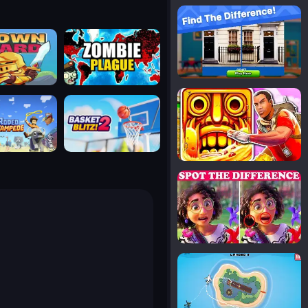
notice the difference
uard
zombie plague
temple run 2
tampede
basket blitz
spot the differences
silly sky