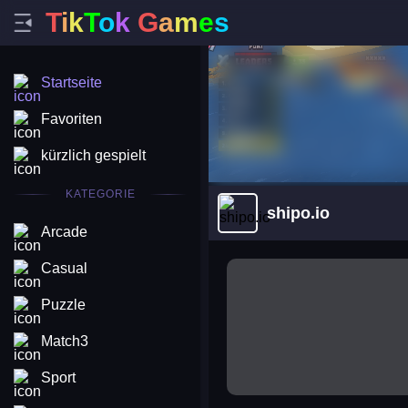
T
i
k
T
o
k
G
a
m
e
s
Startseite
Favoriten
kürzlich gespielt
KATEGORIE
shipo.io
Arcade
arena king
Casual
Puzzle
Match3
Sport