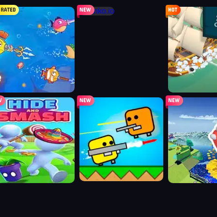
ark.io
tanko.io
battle ship
de and smash
superbrawl
simplyhoppers
zle