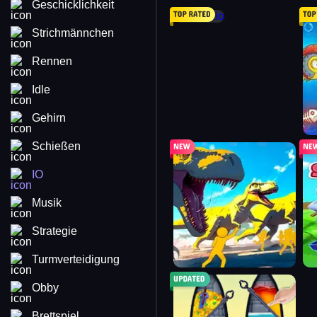
Geschicklichkeit
shipo.io
sh
Strichmännchen
Rennen
Idle
Gehirn
Schießen
dinosaurs.io
hi
IO
Musik
Strategie
Turmverteidigung
hero rescue: pull the pin puz
Obby
Brettspiel