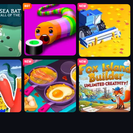
sushi party
farmers io
.io
food truck: cooking games
fox island builder