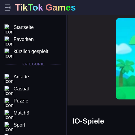
T
i
k
T
o
k
G
a
m
e
s
monkey 
Startseite
Favoriten
kürzlich gespielt
KATEGORIE
Arcade
Casual
Puzzle
Match3
IO-Spiele
Sport