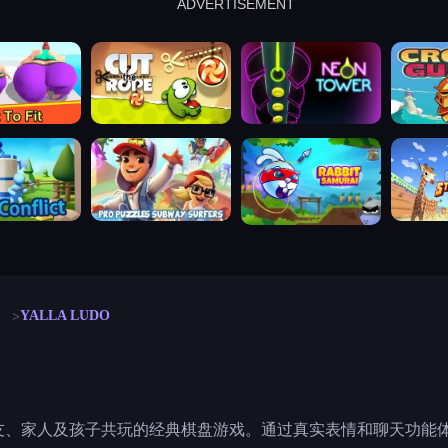
ADVERTISEMENT
cut the rope
neon tower
crown g
lict
subway surfers
rabbit samurai
rodeo s
YALLA LUDO
一款与朋友、家人及孩子共玩的经典棋盘游戏。通过真实表情和聊天功