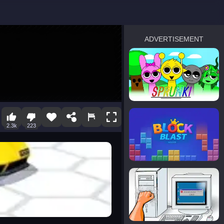
ADVERTISEMENT
sprunki
Blocky Blast!
2.3k
223
smash it