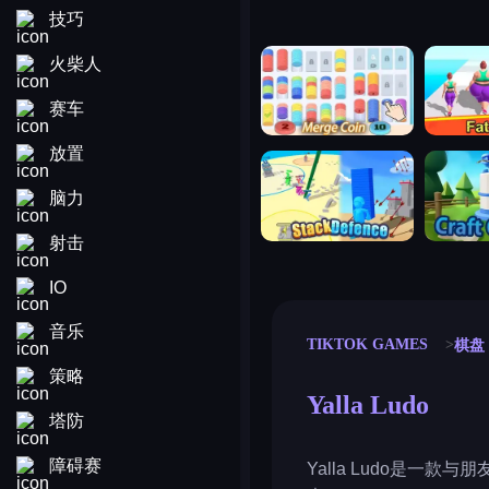
技巧
merge coin
fat to fit
火柴人
赛车
放置
stack defence
craft conf
脑力
射击
IO
音乐
TIKTOK GAMES
棋盘
策略
Yalla Ludo
塔防
障碍赛
Yalla Ludo是