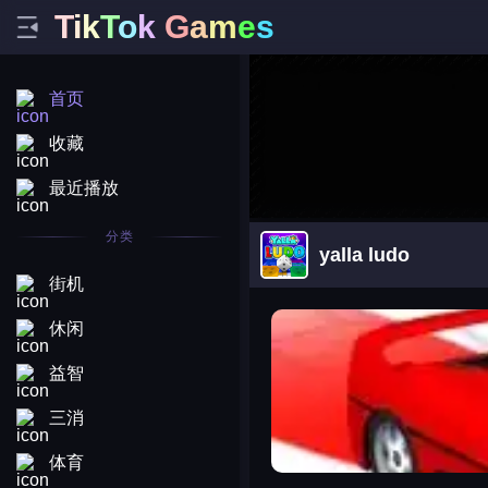
T
i
k
T
o
k
G
a
m
e
s
首页
收藏
最近播放
分类
yalla ludo
街机
arena king
休闲
益智
三消
体育