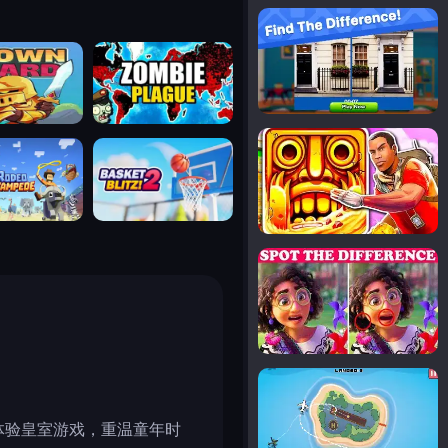
notice the difference
uard
zombie plague
temple run 2
tampede
basket blitz
spot the differences
silly sky
能体验皇室游戏，重温童年时