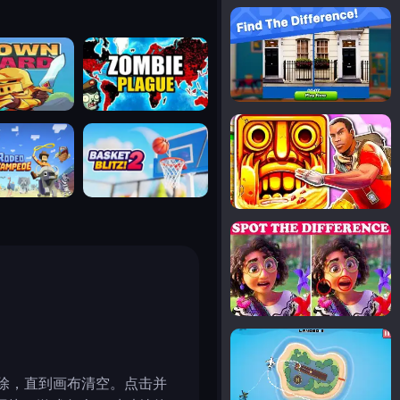
notice the difference
uard
zombie plague
temple run 2
tampede
basket blitz
spot the differences
silly sky
块移除，直到画布清空。点击并