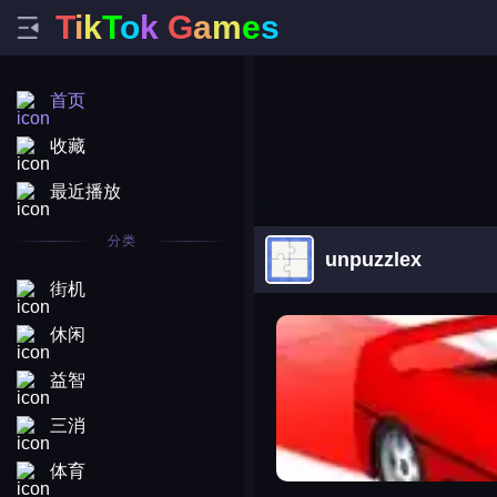
T
i
k
T
o
k
G
a
m
e
s
首页
收藏
最近播放
分类
unpuzzlex
街机
arena king
休闲
益智
三消
体育