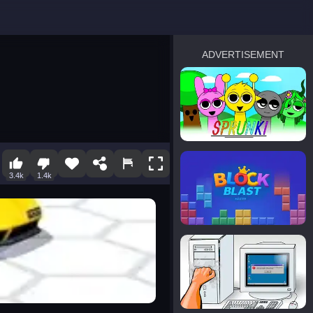
ADVERTISEMENT
sprunki
Blocky Blast!
3.4k
1.4k
smash it