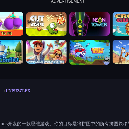
ADVERTISEMENT
cut the rope
neon tower
crown g
lict
subway surfers
rabbit samurai
rodeo s
UNPUZZLEX
ek Games开发的一款思维游戏。你的目标是将拼图中的所有拼图