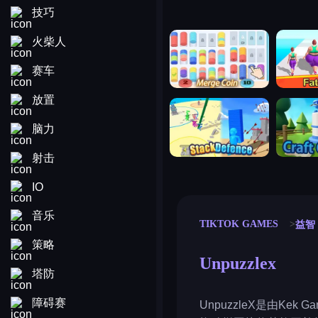
技巧
merge coin
fat to fit
火柴人
赛车
放置
stack defence
craft conf
脑力
射击
IO
音乐
TIKTOK GAMES
益智
策略
Unpuzzlex
塔防
障碍赛
UnpuzzleX是由K