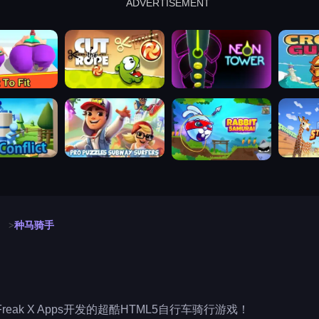
ADVERTISEMENT
cut the rope
neon tower
crown g
lict
subway surfers
rabbit samurai
rodeo s
种马骑手
eak X Apps开发的超酷HTML5自行车骑行游戏！