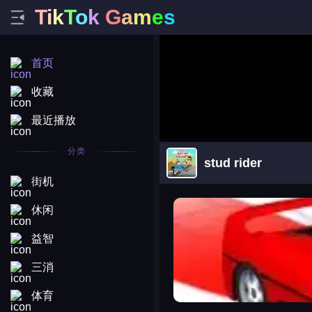
T
i
k
T
o
k
G
a
m
e
s
首页
收藏
最近播放
分类
stud rider
街机
arena king
休闲
益智
三消
体育