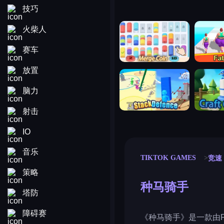
技巧
merge coin
fat to fit
火柴人
赛车
放置
stack defence
craft conf
脑力
射击
IO
音乐
TIKTOK GAMES
竞速
策略
种马骑手
塔防
障碍赛
《种马骑手》是一款由Fr