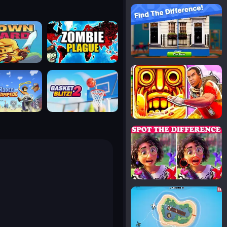
notice the difference
uard
zombie plague
temple run 2
tampede
basket blitz
spot the differences
silly sky