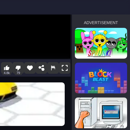
ADVERTISEMENT
sprunki
Blocky Blast!
4.8k
79
smash it