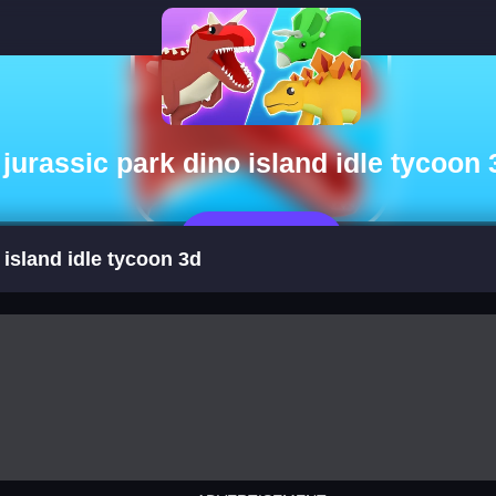
jurassic park dino island idle tycoon 
立即玩
 island idle tycoon 3d