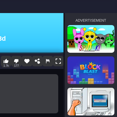
ADVERTISEMENT
sprunki
3d
Blocky Blast!
1.7k
177
smash it