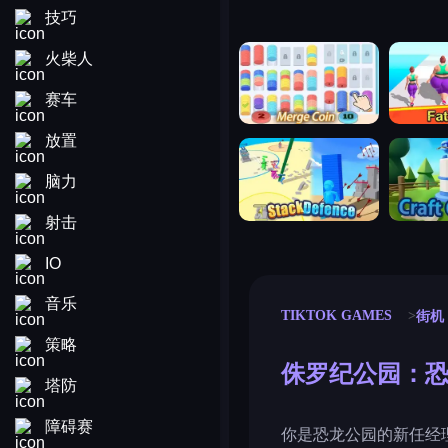
技巧
merge coin
fat to fit
火柴人
赛车
放置
stack defence
craft conf
脑力
射击
IO
音乐
TIKTOK GAMES
街机
策略
侏罗纪公园：恐
塔防
障碍赛
你是恐龙公园的新任经