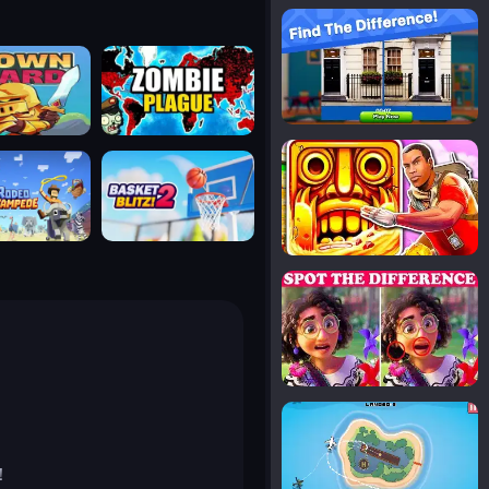
notice the difference
uard
zombie plague
temple run 2
tampede
basket blitz
spot the differences
silly sky
！