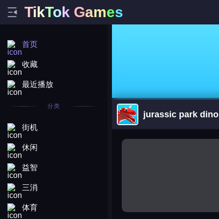
T
i
k
T
o
k
G
a
m
e
s
首页
收藏
最近播放
分类
jurassic park dino
街机
arena king
休闲
益智
三消
体育