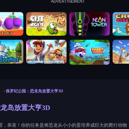
ADVERTISEMENT
cut the rope
neon tower
crown g
lict
subway surfers
rabbit samurai
rodeo s
侏罗纪公园：恐龙岛放置大亨3D
龙岛放置大亨3D
理，恭喜！你的任务是将恐龙从小小的蛋培养成巨大的爬行动物