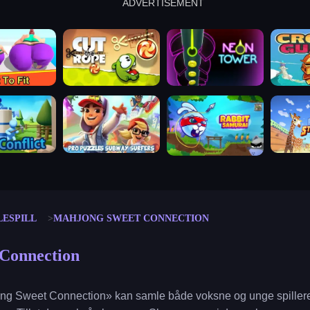
ADVERTISEMENT
cut the rope
neon tower
crown g
lict
subway surfers
rabbit samurai
rodeo s
LESPILL
MAHJONG SWEET CONNECTION
Connection
jong Sweet Connection» kan samle både voksne og unge spillere