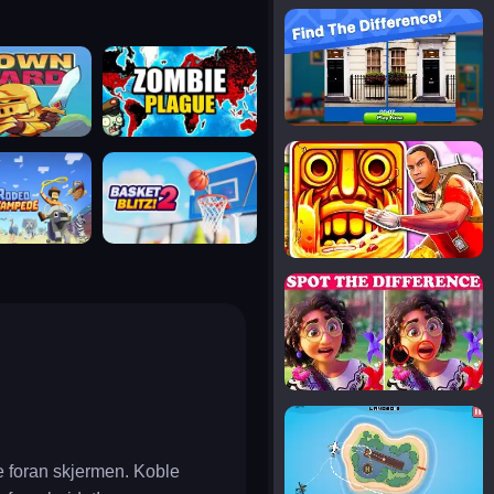
notice the difference
uard
zombie plague
temple run 2
tampede
basket blitz
spot the differences
silly sky
 foran skjermen. Koble