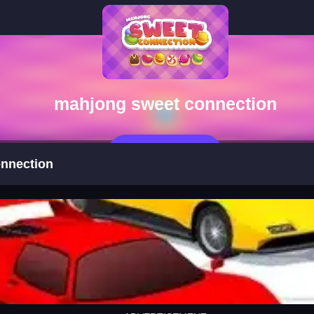
mahjong sweet connection
Spill Nå
nnection