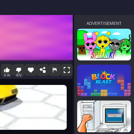
ADVERTISEMENT
sprunki
Blocky Blast!
4.7k
972
smash it