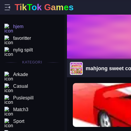
T
i
k
T
o
k
G
a
m
e
s
hjem
favoritter
nylig spilt
KATEGORI
mahjong sweet co
Arkade
arena king
Casual
Puslespill
Match3
Sport