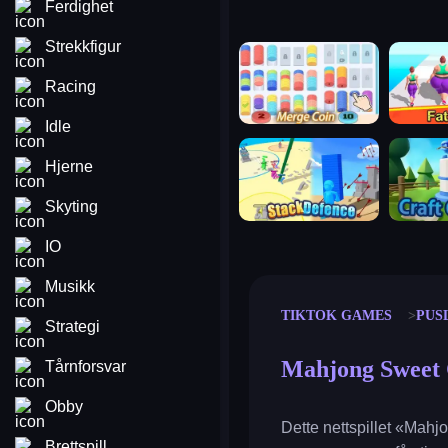
Ferdighet
Strekkfigur
merge coin
fat to fit
Racing
Idle
stack defence
craft conf
Hjerne
Skyting
IO
Musikk
TIKTOK GAMES
PUS
Strategi
Mahjong Sweet 
Tårnforsvar
Obby
Dette nettspillet «Mah
Brettspill