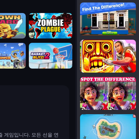
notice the difference
uard
zombie plague
temple run 2
tampede
basket blitz
spot the differences
silly sky
 게임입니다. 모든 선을 연