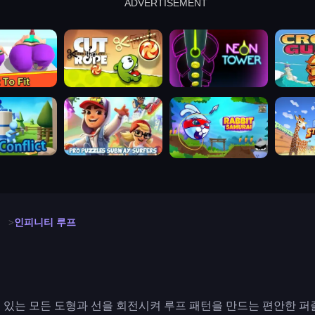
ADVERTISEMENT
cut the rope
neon tower
crown g
lict
subway surfers
rabbit samurai
rodeo s
인피니티 루프
있는 모든 도형과 선을 회전시켜 루프 패턴을 만드는 편안한 퍼즐