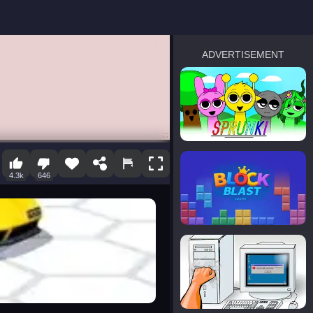
ADVERTISEMENT
sprunki
Blocky Blast!
4.3k
646
smash it