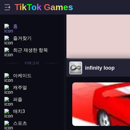
T
i
k
T
o
k
G
a
m
e
s
홈
즐겨찾기
최근 재생한 항목
카테고리
infinity loop
아케이드
arena king
캐주얼
퍼즐
매치3
스포츠