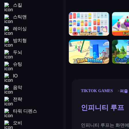
스킬
merge coin
fat to fit
스틱맨
레이싱
방치형
stack defence
craft conf
두뇌
슈팅
IO
음악
TIKTOK GAMES
퍼즐
전략
인피니티 루프
타워 디펜스
오비
인피니티 루프는 화면에 