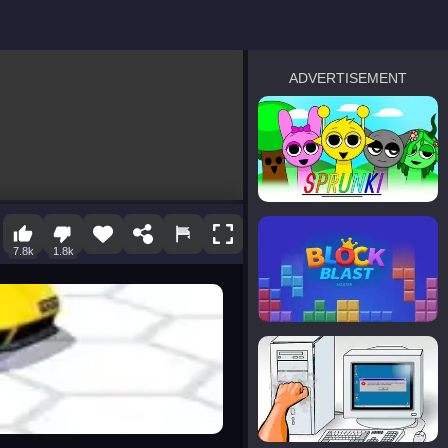
ADVERTISEMENT
sprunki
Blocky Blast!
7.8k
1.8k
smash it