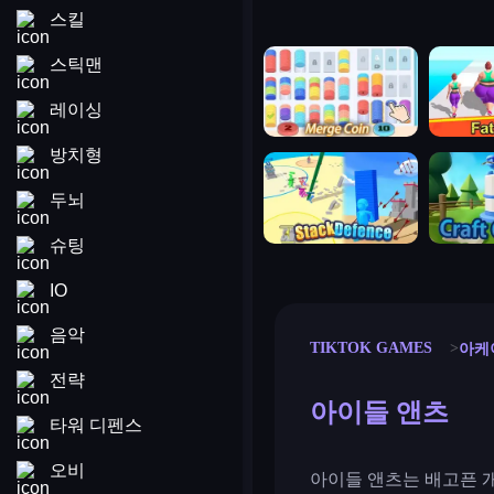
스킬
merge coin
fat to fit
스틱맨
레이싱
방치형
stack defence
craft conf
두뇌
슈팅
IO
음악
TIKTOK GAMES
아케
전략
아이들 앤츠
타워 디펜스
오비
아이들 앤츠는 배고픈 개