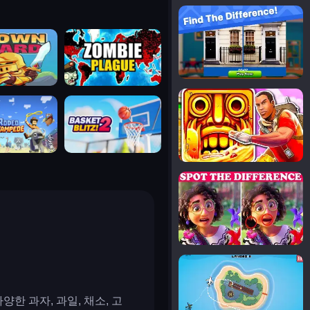
notice the difference
uard
zombie plague
temple run 2
tampede
basket blitz
spot the differences
silly sky
한 과자, 과일, 채소, 고