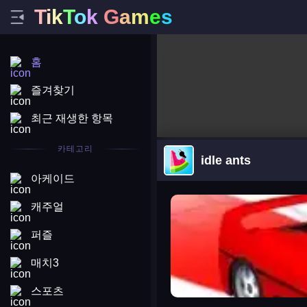
T
i
k
T
o
k
G
a
m
e
s
홈
즐겨찾기
최근 재생한 항목
카테고리
idle ants
아케이드
arena king
캐주얼
퍼즐
매치3
스포츠