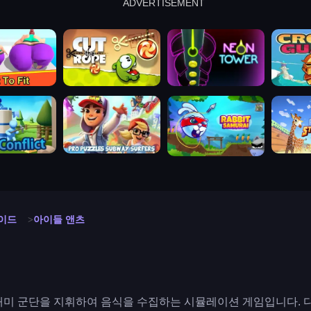
ADVERTISEMENT
cut the rope
neon tower
crown g
lict
subway surfers
rabbit samurai
rodeo s
이드
아이들 앤츠
미 군단을 지휘하여 음식을 수집하는 시뮬레이션 게임입니다. 다양