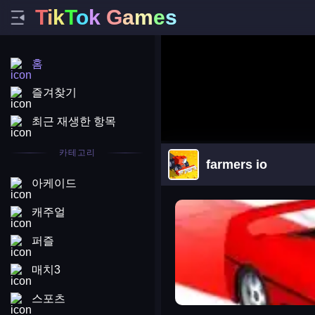
T
i
k
T
o
k
G
a
m
e
s
홈
즐겨찾기
최근 재생한 항목
카테고리
farmers io
아케이드
arena king
캐주얼
퍼즐
매치3
스포츠