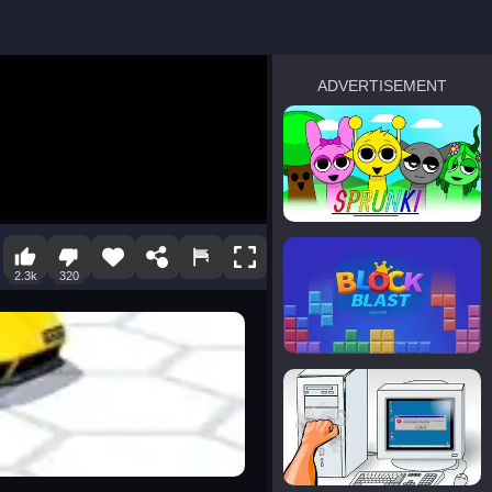
ADVERTISEMENT
sprunki
Blocky Blast!
2.3k
320
smash it