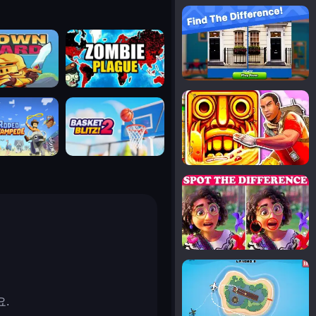
notice the difference
uard
zombie plague
temple run 2
tampede
basket blitz
spot the differences
silly sky
요.