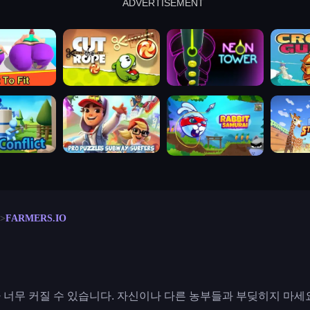
ADVERTISEMENT
cut the rope
neon tower
crown g
lict
subway surfers
rabbit samurai
rodeo s
FARMERS.IO
너무 커질 수 있습니다. 자신이나 다른 농부들과 부딪히지 마세