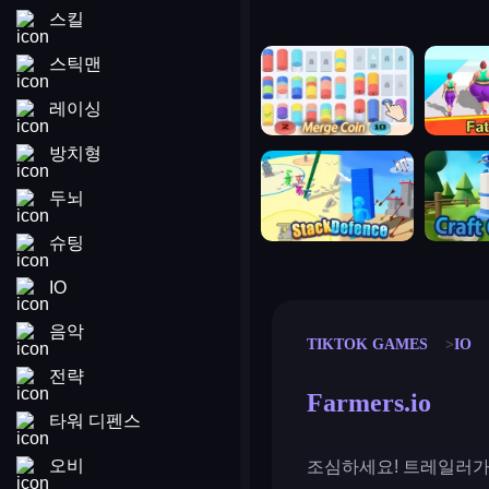
스킬
merge coin
fat to fit
스틱맨
레이싱
방치형
stack defence
craft conf
두뇌
슈팅
IO
음악
TIKTOK GAMES
IO
전략
Farmers.io
타워 디펜스
오비
조심하세요! 트레일러가 