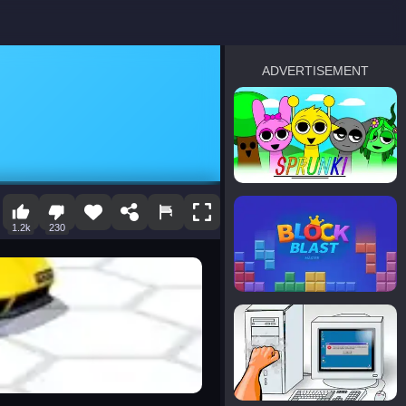
ADVERTISEMENT
sprunki
Blocky Blast!
1.2k
230
smash it