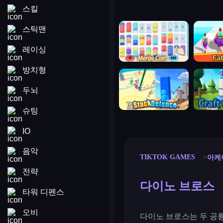
스킬
merge coin
fat to fit
스틱맨
레이싱
방치형
stack defence
craft conf
두뇌
슈팅
IO
음악
TIKTOK GAMES
아케
전략
다이노 브로스
타워 디펜스
오비
다이노 브로스는 두 공룡