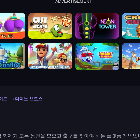
ADVERTISEMENT
cut the rope
neon tower
crown g
lict
subway surfers
rabbit samurai
rodeo s
이드
다이노 브로스
 형제가 모든 동전을 모으고 출구를 찾아야 하는 플랫폼 게임입니