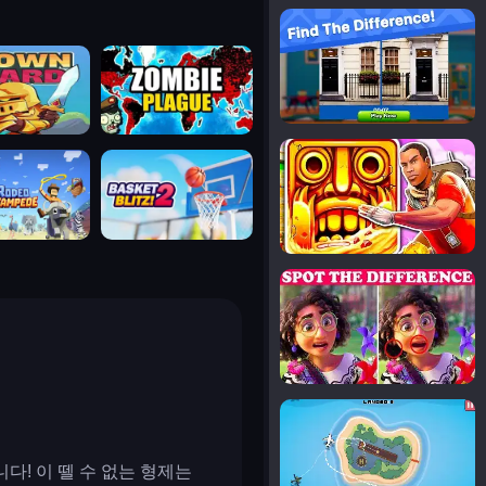
notice the difference
uard
zombie plague
temple run 2
tampede
basket blitz
spot the differences
silly sky
다! 이 뗄 수 없는 형제는