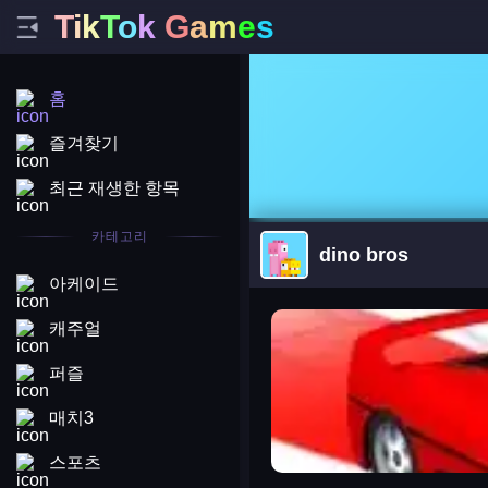
T
i
k
T
o
k
G
a
m
e
s
홈
즐겨찾기
최근 재생한 항목
카테고리
dino bros
아케이드
arena king
캐주얼
퍼즐
매치3
스포츠