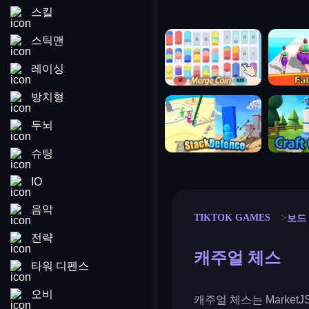
스킬
merge coin
fat to fit
스틱맨
레이싱
방치형
stack defence
craft conf
두뇌
슈팅
IO
음악
TIKTOK GAMES
보드
전략
캐주얼 체스
타워 디펜스
오비
캐주얼 체스는 Market