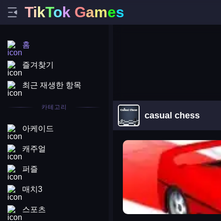
T
i
k
T
o
k
G
a
m
e
s
홈
즐겨찾기
최근 재생한 항목
카테고리
casual chess
아케이드
arena king
캐주얼
퍼즐
매치3
스포츠