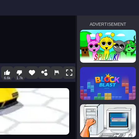
ADVERTISEMENT
sprunki
Blocky Blast!
6.6k
1.7k
smash it