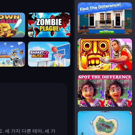
notice the difference
uard
zombie plague
temple run 2
tampede
basket blitz
spot the differences
silly sky
 세 가지 다른 테마, 세 가