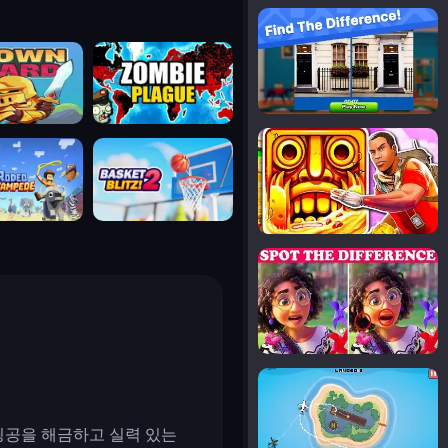
notice the difference
uard
zombie plague
temple run 2
tampede
basket blitz
spot the differences
silly sky
링공을 해금하고 실력 있는