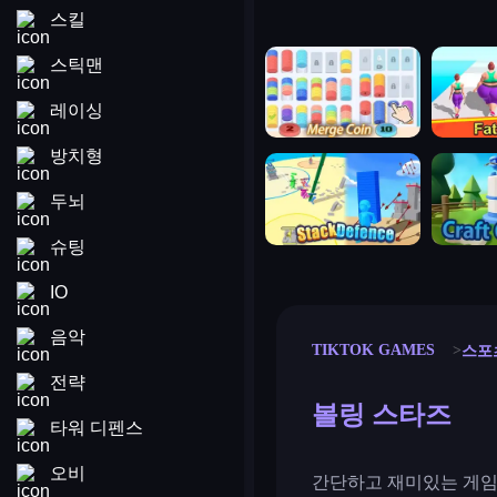
스킬
merge coin
fat to fit
스틱맨
레이싱
방치형
stack defence
craft conf
두뇌
슈팅
IO
음악
TIKTOK GAMES
스포
전략
볼링 스타즈
타워 디펜스
오비
간단하고 재미있는 게임