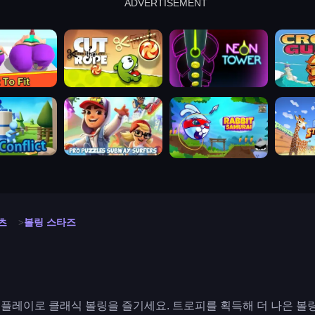
ADVERTISEMENT
cut the rope
neon tower
crown g
lict
subway surfers
rabbit samurai
rodeo s
츠
볼링 스타즈
플레이로 클래식 볼링을 즐기세요. 트로피를 획득해 더 나은 볼