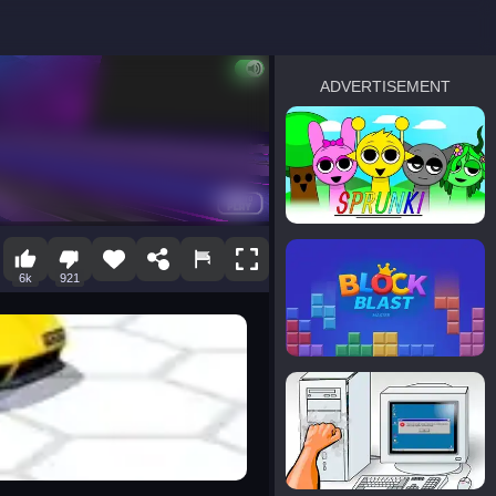
ADVERTISEMENT
sprunki
Blocky Blast!
6k
921
smash it