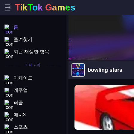
T
i
k
T
o
k
G
a
m
e
s
홈
즐겨찾기
최근 재생한 항목
카테고리
bowling stars
아케이드
arena king
캐주얼
퍼즐
매치3
스포츠