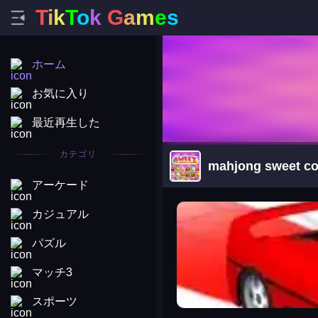
T
i
k
T
o
k
G
a
m
e
s
ホーム
お気に入り
最近再生した
カテゴリ
mahjong sweet co
アーケード
arena king
カジュアル
パズル
マッチ3
スポーツ