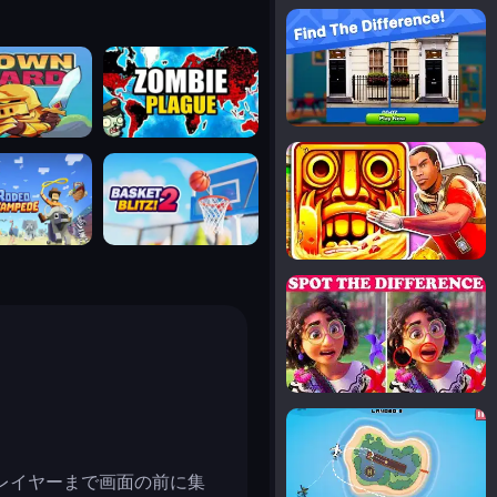
notice the difference
uard
zombie plague
temple run 2
tampede
basket blitz
spot the differences
silly sky
レイヤーまで画面の前に集