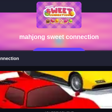
mahjong sweet connection
今すぐプレイ
nnection