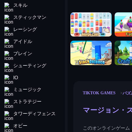
スキル
merge coin
fat to fit
スティックマン
レーシング
アイドル
stack defence
craft conf
ブレイン
シューティング
IO
ミュージック
TIKTOK GAMES
パズ
ストラテジー
マージョン・
タワーディフェンス
オビー
このオンラインゲーム