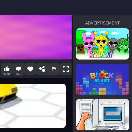
ADVERTISEMENT
sprunki
Blocky Blast!
4.7k
972
smash it