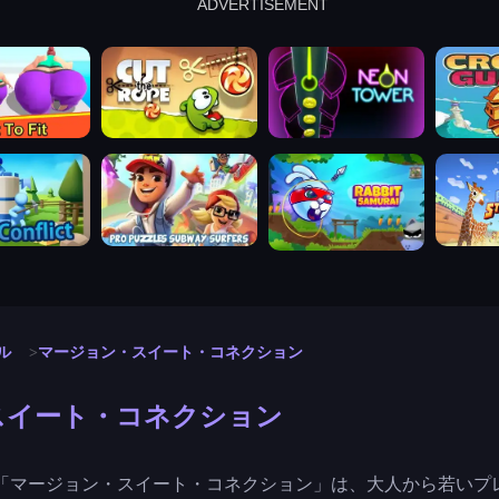
ADVERTISEMENT
cut the rope
neon tower
crown g
lict
subway surfers
rabbit samurai
rodeo s
ル
マージョン・スイート・コネクション
スイート・コネクション
「マージョン・スイート・コネクション」は、大人から若いプ