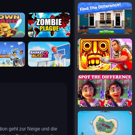
notice the difference
uard
zombie plague
temple run 2
tampede
basket blitz
spot the differences
silly sky
ion geht zur Neige und die