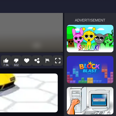
ADVERTISEMENT
sprunki
Blocky Blast!
7.9k
602
smash it