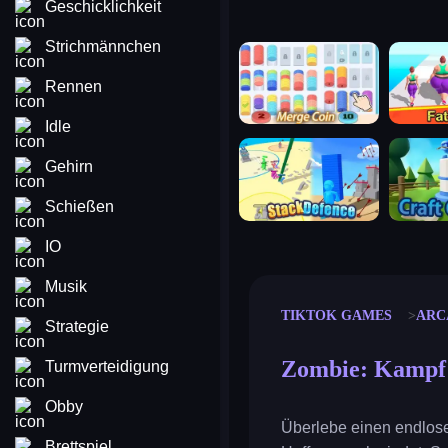
Geschicklichkeit
Strichmännchen
merge coin
fat to fit
Rennen
Idle
stack defence
craft conf
Gehirn
Schießen
IO
Musik
TIKTOK GAMES
ARC
Strategie
Zombie: Kampf
Turmverteidigung
Obby
Überlebe einen endlose
Brettspiel