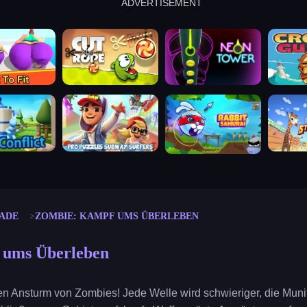
ADVERTISEMENT
cut the rope
neon tower
crown g
lict
subway surfers
rabbit samurai
rodeo s
ADE
ZOMBIE: KAMPF UMS ÜBERLEBEN
 ums Überleben
n Ansturm von Zombies! Jede Welle wird schwieriger, die Munit