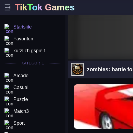
T
i
k
T
o
k
G
a
m
e
s
Startsiite
Favoriten
kürzlich gspielt
KATEGORIE
zombies: battle fo
Arcade
arena king
Casual
Puzzle
Match3
Sport