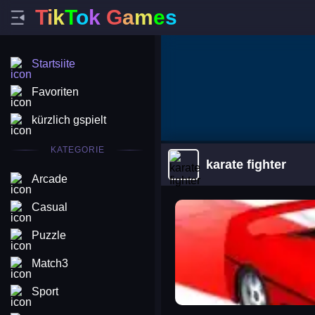
T
i
k
T
o
k
G
a
m
e
s
Startsiite
Favoriten
kürzlich gspielt
KATEGORIE
karate fighter
Arcade
arena king
Casual
Puzzle
Match3
Sport