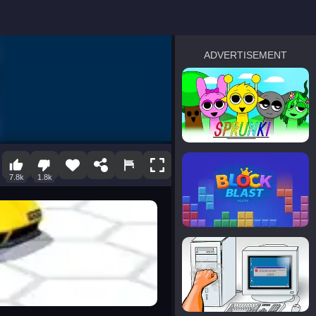
ADVERTISEMENT
sprunki
Blocky Blast!
7.8k
1.8k
smash it