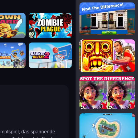
notice the difference
uard
zombie plague
temple run 2
tampede
basket blitz
spot the differences
silly sky
Kampfspiel, das spannende