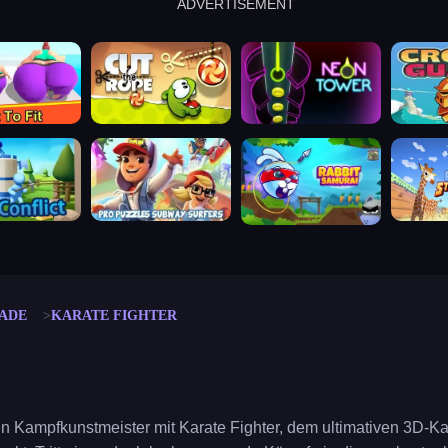
ADVERTISEMENT
cut the rope
neon tower
crown g
lict
subway surfers
rabbit samurai
rodeo s
ADE
KARATE FIGHTER
en Kampfkunstmeister mit Karate Fighter, dem ultimativen 3D-