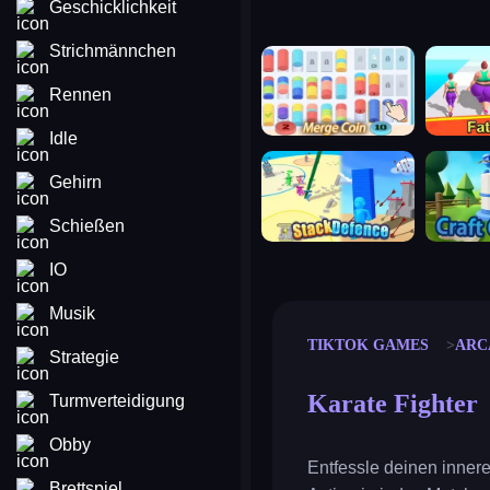
Geschicklichkeit
Strichmännchen
merge coin
fat to fit
Rennen
Idle
stack defence
craft conf
Gehirn
Schießen
IO
Musik
TIKTOK GAMES
ARC
Strategie
Karate Fighter
Turmverteidigung
Obby
Entfessle deinen inner
Brettspiel