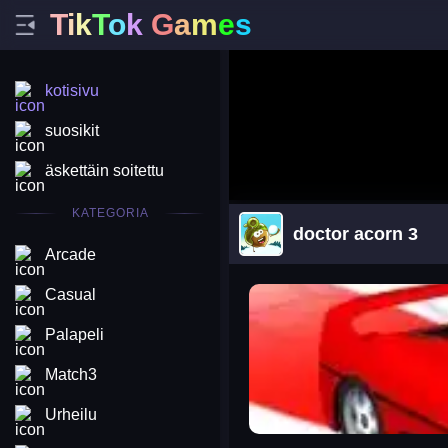
T
i
k
T
o
k
G
a
m
e
s
kotisivu
suosikit
äskettäin soitettu
KATEGORIA
doctor acorn 3
Arcade
arena king
Casual
Palapeli
Match3
Urheilu