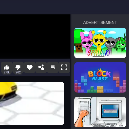
ADVERTISEMENT
sprunki
Blocky Blast!
2.8k
262
smash it