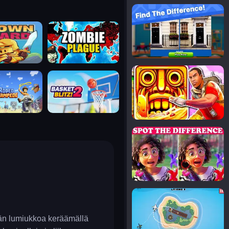
notice the difference
uard
zombie plague
temple run 2
tampede
basket blitz
spot the differences
silly sky
ään lumiukkoa keräämällä