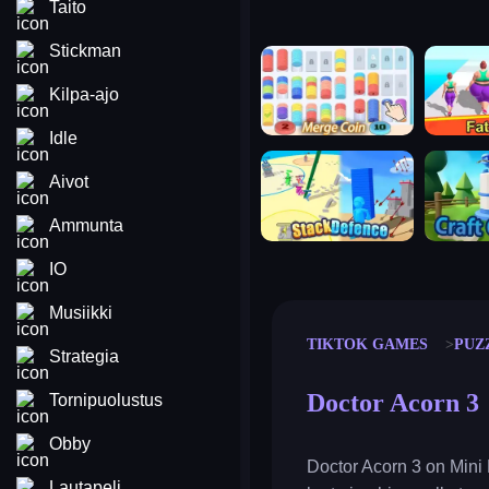
Taito
Stickman
merge coin
fat to fit
Kilpa-ajo
Idle
stack defence
craft conf
Aivot
Ammunta
IO
Musiikki
TIKTOK GAMES
PUZ
Strategia
Doctor Acorn 3
Tornipuolustus
Obby
Doctor Acorn 3 on Mini
Lautapeli