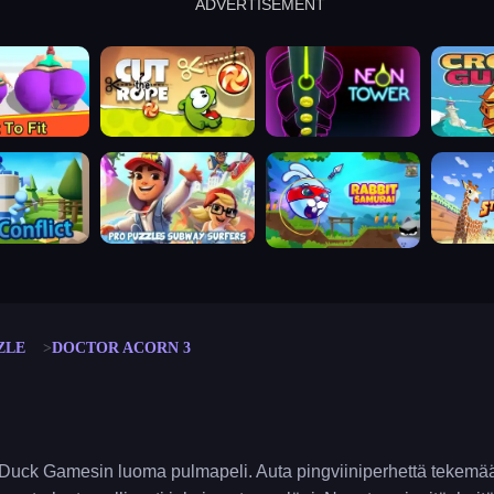
ADVERTISEMENT
cut the rope
neon tower
crown g
lict
subway surfers
rabbit samurai
rodeo s
ZLE
DOCTOR ACORN 3
 Duck Gamesin luoma pulmapeli. Auta pingviiniperhettä tekem