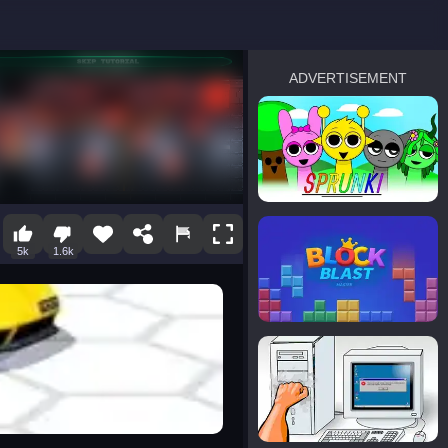
ADVERTISEMENT
sprunki
Blocky Blast!
5k
1.6k
smash it