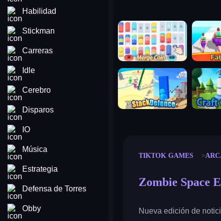
Habilidad
merge coin
fat to fit
Stickman
Carreras
Idle
stack defence
craft conf
Cerebro
Disparos
IO
Música
TIKTOK GAMES
ARC
Estrategia
Zombie Space Ep
Defensa de Torres
Obby
Nueva edición de notici