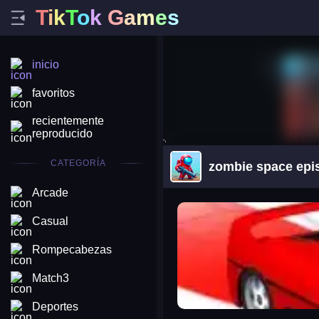
T
i
k
T
o
k
G
a
m
e
s
inicio
favoritos
recientemente
reproducido
CATEGORÍA
zombie space epis
Arcade
arena king
Casual
Rompecabezas
Match3
Deportes