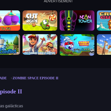
ADVERTISEMENT
cut the rope
neon tower
crown g
lict
subway surfers
rabbit samurai
rodeo s
ADE
ZOMBIE SPACE EPISODE II
isode II
as galácticas