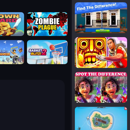
notice the difference
uard
zombie plague
temple run 2
tampede
basket blitz
spot the differences
silly sky