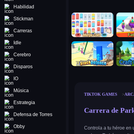
Habilidad
merge coin
fat to fit
Stickman
Carreras
Idle
stack defence
craft conf
Cerebro
Disparos
IO
Música
TIKTOK GAMES
ARC
Estrategia
Carrera de Par
Defensa de Torres
Obby
Controla a tu héroe en 