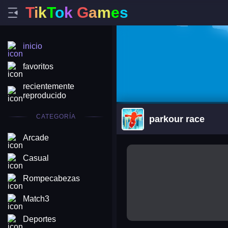
T
i
k
T
o
k
G
a
m
e
s
inicio
favoritos
recientemente
reproducido
CATEGORÍA
parkour race
Arcade
arena king
Casual
Rompecabezas
Match3
Deportes