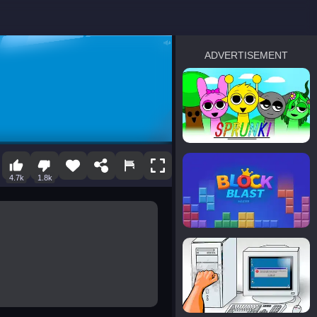
ADVERTISEMENT
sprunki
Blocky Blast!
4.7k
1.8k
smash it