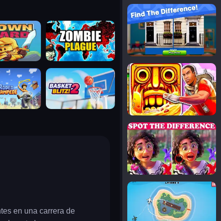
notice the difference
uard
zombie plague
temple run 2
tampede
basket blitz
spot the differences
silly sky
ntes en una carrera de