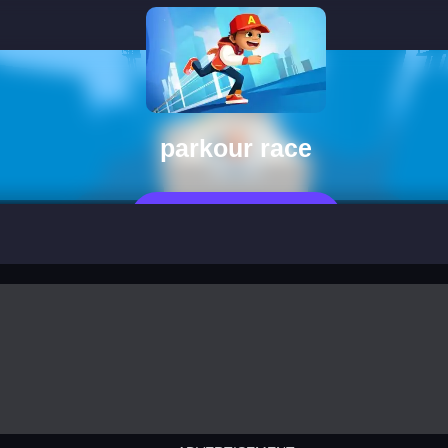
parkour race
Jugar Ahora