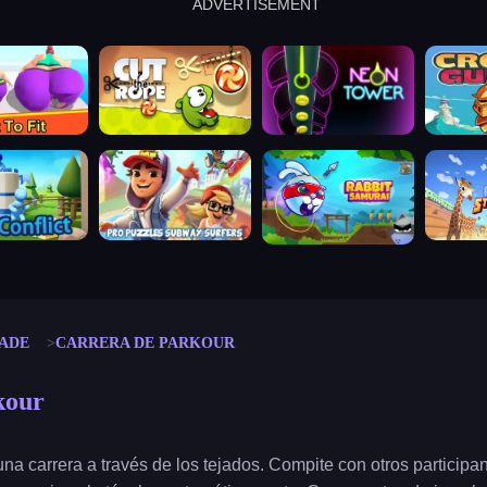
ADVERTISEMENT
cut the rope
neon tower
crown g
lict
subway surfers
rabbit samurai
rodeo s
ADE
CARRERA DE PARKOUR
kour
una carrera a través de los tejados. Compite con otros participa