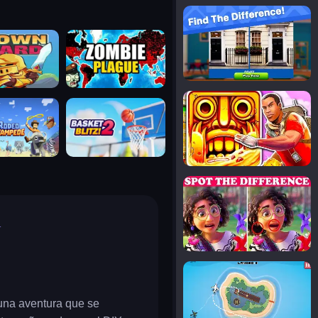
notice the difference
uard
zombie plague
temple run 2
tampede
basket blitz
spot the differences
R
silly sky
 una aventura que se