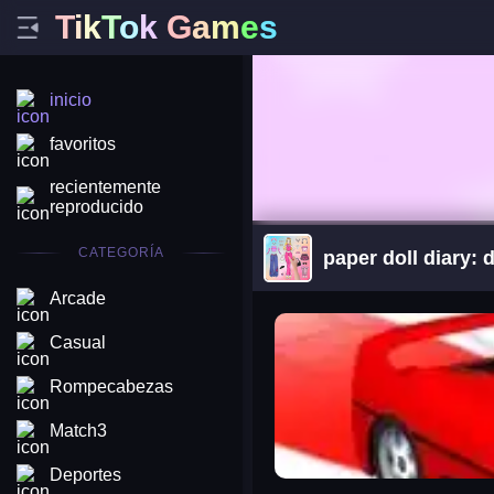
T
i
k
T
o
k
G
a
m
e
s
inicio
favoritos
recientemente
reproducido
CATEGORÍA
paper doll diary: 
Arcade
arena king
Casual
Rompecabezas
Match3
Deportes