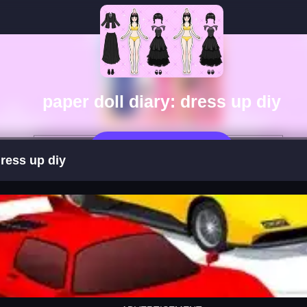
paper doll diary: dress up diy
Jugar Ahora
dress up diy