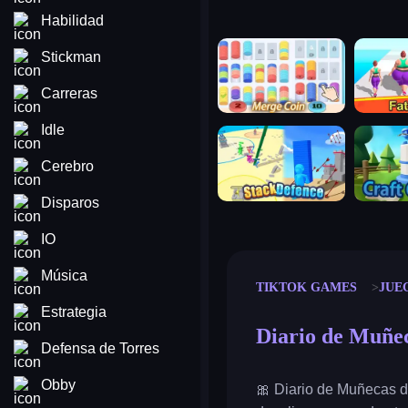
Habilidad
merge coin
fat to fit
Stickman
Carreras
Idle
stack defence
craft conf
Cerebro
Disparos
IO
Música
TIKTOK GAMES
JUE
Estrategia
Diario de Muñec
Defensa de Torres
Obby
🎀 Diario de Muñecas de