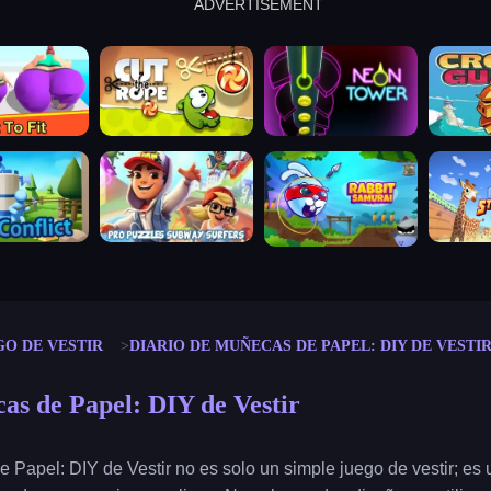
ADVERTISEMENT
cut the rope
neon tower
crown g
lict
subway surfers
rabbit samurai
rodeo s
GO DE VESTIR
DIARIO DE MUÑECAS DE PAPEL: DIY DE VESTI
as de Papel: DIY de Vestir
 Papel: DIY de Vestir no es solo un simple juego de vestir; es