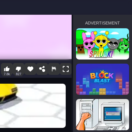
ADVERTISEMENT
sprunki
Blocky Blast!
7.8k
827
smash it