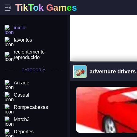
T
i
k
T
o
k
G
a
m
e
s
inicio
favoritos
recientemente
reproducido
CATEGORÍA
adventure drivers
Arcade
arena king
Casual
Rompecabezas
Match3
Deportes