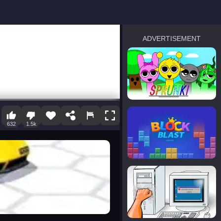
ADVERTISEMENT
sprunki
Blocky Blast!
632
1.5k
smash it