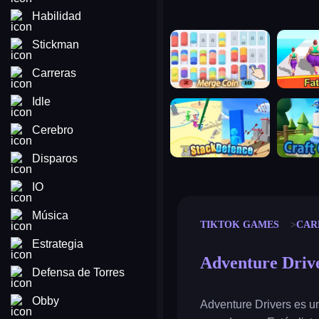
Habilidad
merge coin
fat to fit
Stickman
Carreras
Idle
stack defence
craft conf
Cerebro
Disparos
IO
Música
TIKTOK GAMES
CAR
Estrategia
Adventure Driv
Defensa de Torres
Obby
Adventure Drivers es un