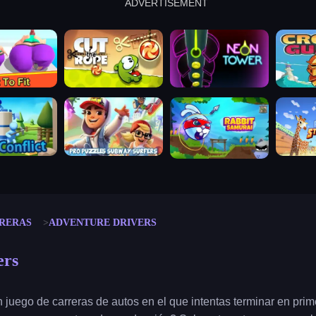
ADVERTISEMENT
cut the rope
neon tower
crown g
lict
subway surfers
rabbit samurai
rodeo s
RERAS
ADVENTURE DRIVERS
ers
 juego de carreras de autos en el que intentas terminar en prim