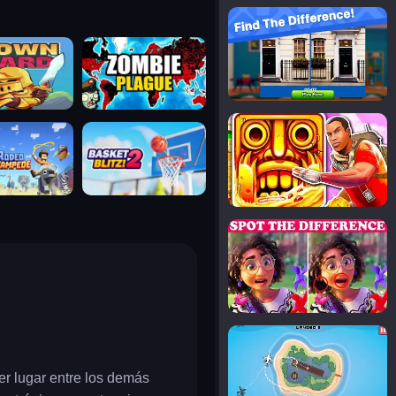
notice the difference
uard
zombie plague
temple run 2
tampede
basket blitz
spot the differences
silly sky
er lugar entre los demás