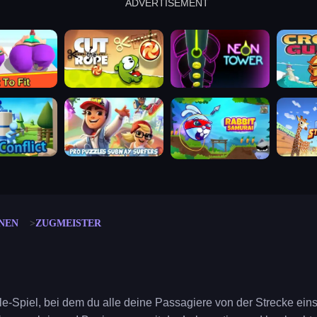
ADVERTISEMENT
cut the rope
neon tower
crown g
lict
subway surfers
rabbit samurai
rodeo s
NEN
ZUGMEISTER
zle-Spiel, bei dem du alle deine Passagiere von der Strecke e