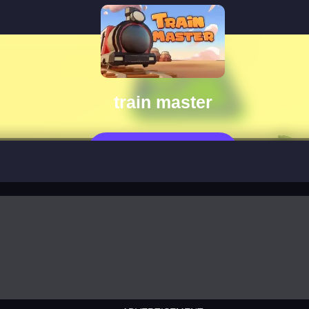
train master
Jetzt Spielen