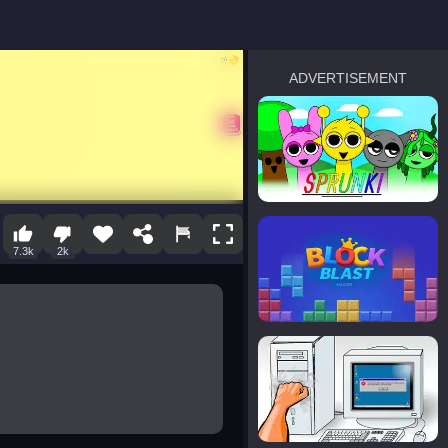
ADVERTISEMENT
sprunki
Blocky Blast!
7.3k
2k
smash it