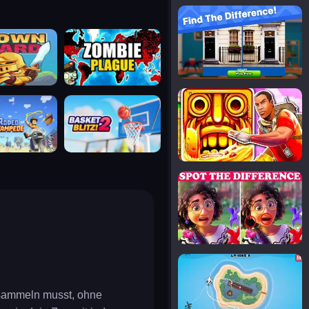
notice the difference
uard
zombie plague
temple run 2
tampede
basket blitz
spot the differences
silly sky
insammeln musst, ohne