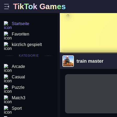
T
i
k
T
o
k
G
a
m
e
s
Startseite
Favoriten
kürzlich gespielt
KATEGORIE
train master
Arcade
arena king
Casual
Puzzle
Match3
Sport