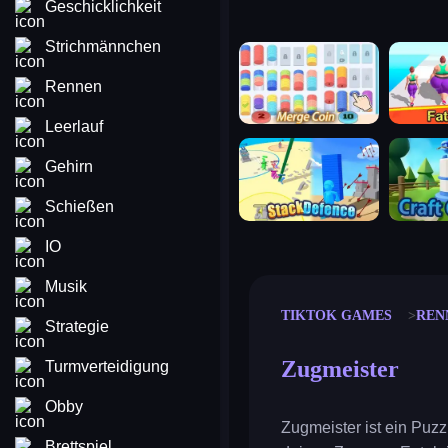
Geschicklichkeit
Strichmännchen
merge coin
fat to fit
Rennen
Leerlauf
stack defence
craft conf
Gehirn
Schießen
IO
Musik
TIKTOK GAMES
REN
Strategie
Zugmeister
Turmverteidigung
Obby
Zugmeister ist ein Puz
Brettspiel