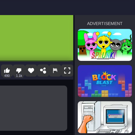
ADVERTISEMENT
sprunki
Blocky Blast!
490
1.1k
smash it