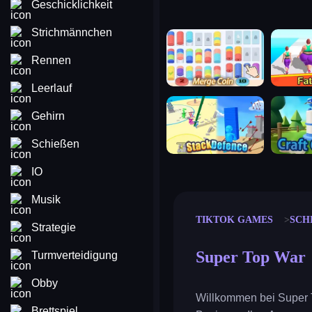
Geschicklichkeit
Strichmännchen
merge coin
fat to fit
Rennen
Leerlauf
stack defence
craft conf
Gehirn
Schießen
IO
Musik
TIKTOK GAMES
SCH
Strategie
Super Top War
Turmverteidigung
Obby
Willkommen bei Super T
Brettspiel