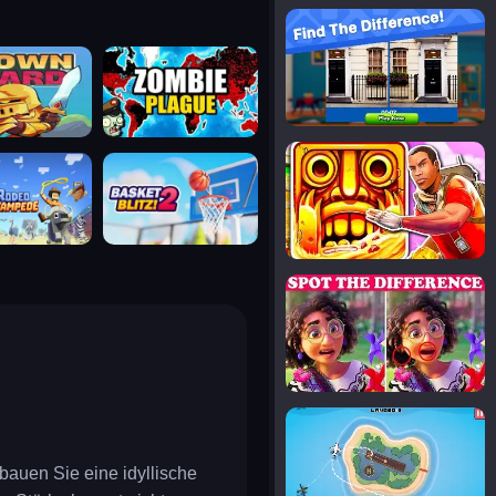
notice the difference
uard
zombie plague
temple run 2
tampede
basket blitz
spot the differences
silly sky
bauen Sie eine idyllische