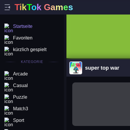
T
i
k
T
o
k
G
a
m
e
s
Startseite
Favoriten
kürzlich gespielt
KATEGORIE
super top war
Arcade
arena king
Casual
Puzzle
Match3
Sport