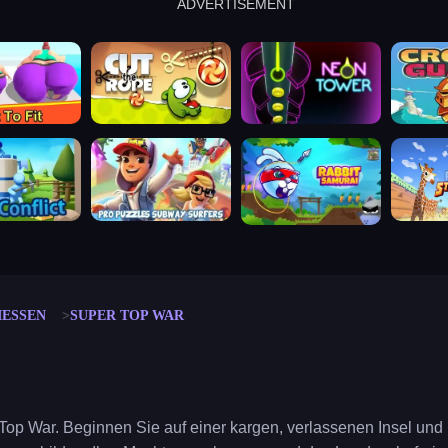
ADVERTISEMENT
cut the rope
neon tower
crown g
lict
subway surfers
rabbit samurai
rodeo s
IESSEN
SUPER TOP WAR
op War. Beginnen Sie auf einer kargen, verlassenen Insel und 