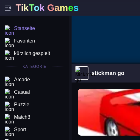
T
i
k
T
o
k
G
a
m
e
s
Startseite
Favoriten
kürzlich gespielt
KATEGORIE
stickman go
Arcade
arena king
Casual
Puzzle
Match3
Sport