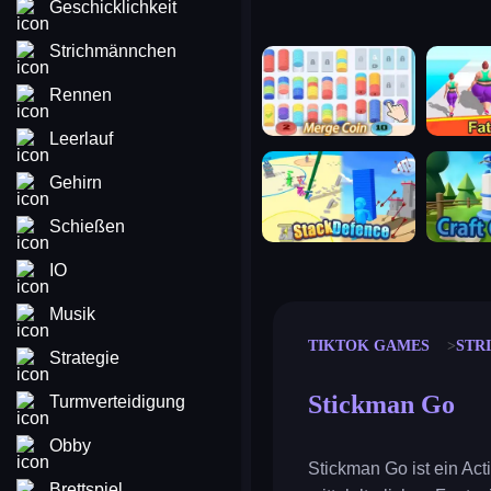
Geschicklichkeit
Strichmännchen
merge coin
fat to fit
Rennen
Leerlauf
stack defence
craft conf
Gehirn
Schießen
IO
Musik
TIKTOK GAMES
STR
Strategie
Stickman Go
Turmverteidigung
Obby
Stickman Go ist ein Act
Brettspiel