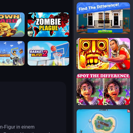
notice the difference
uard
zombie plague
temple run 2
tampede
basket blitz
spot the differences
silly sky
en-Figur in einem