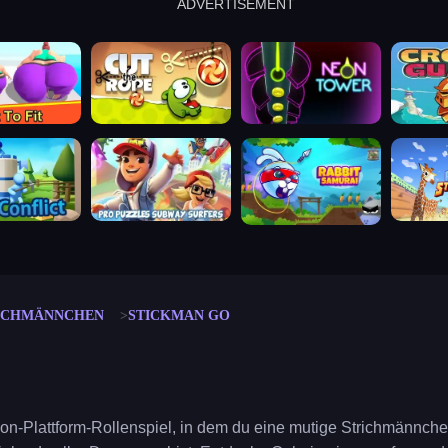
ADVERTISEMENT
cut the rope
neon tower
crown g
lict
subway surfers
rabbit samurai
rodeo s
ICHMÄNNCHEN
STICKMAN GO
ion-Plattform-Rollenspiel, in dem du eine mutige Strichmännch