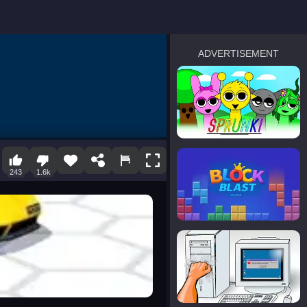
ADVERTISEMENT
sprunki
Blocky Blast!
243
1.6k
smash it