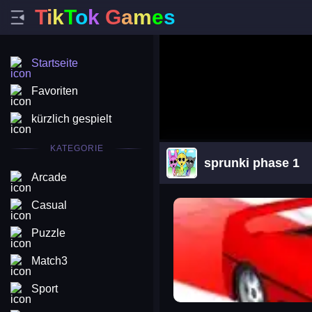
T
i
k
T
o
k
G
a
m
e
s
Startseite
Favoriten
kürzlich gespielt
KATEGORIE
sprunki phase 1
Arcade
arena king
Casual
Puzzle
Match3
Sport