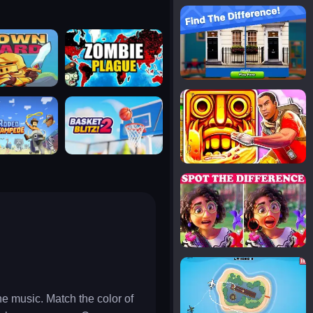
notice the difference
uard
zombie plague
temple run 2
tampede
basket blitz
spot the differences
silly sky
he music. Match the color of