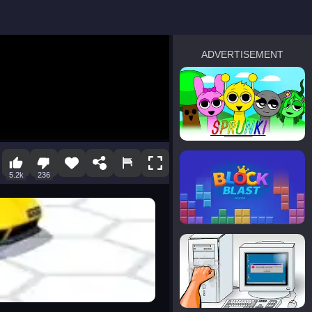
ADVERTISEMENT
sprunki
Blocky Blast!
5.2k
236
smash it