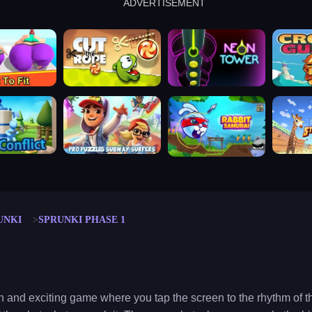
ADVERTISEMENT
cut the rope
neon tower
crown g
lict
subway surfers
rabbit samurai
rodeo s
UNKI
SPRUNKI PHASE 1
n and exciting game where you tap the screen to the rhythm of t