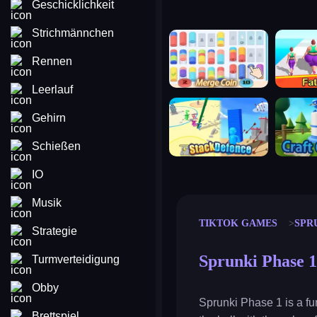
Geschicklichkeit
Strichmännchen
merge coin
fat to fit
Rennen
Leerlauf
stack defence
craft conf
Gehirn
Schießen
IO
Musik
TIKTOK GAMES
SPR
Strategie
Sprunki Phase 1
Turmverteidigung
Obby
Sprunki Phase 1 is a fu
Brettspiel