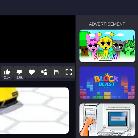
ADVERTISEMENT
sprunki
Blocky Blast!
2.5k
1.6k
smash it