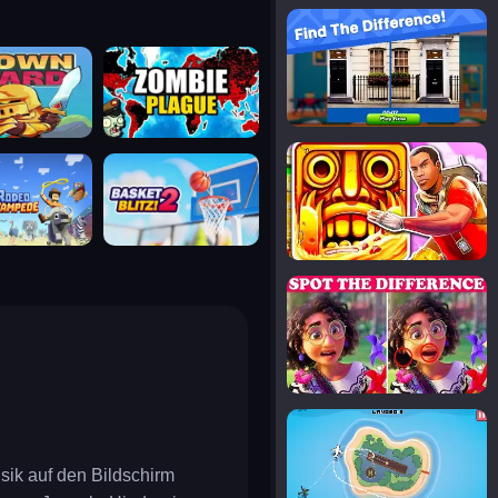
notice the difference
uard
zombie plague
temple run 2
tampede
basket blitz
spot the differences
silly sky
sik auf den Bildschirm