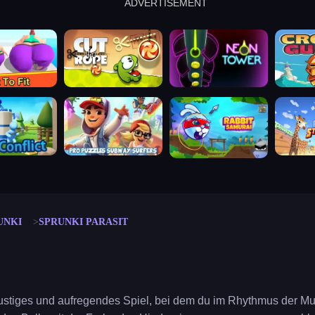
ADVERTISEMENT
cut the rope
neon tower
crown g
lict
subway surfers
rabbit samurai
rodeo s
UNKI
SPRUNKI PARASIT
 lustiges und aufregendes Spiel, bei dem du im Rhythmus der Mu