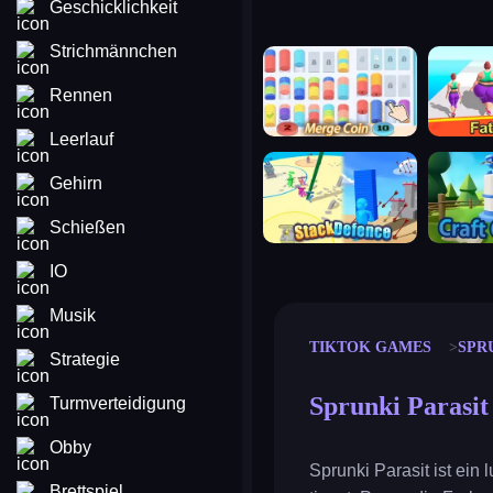
Geschicklichkeit
Strichmännchen
merge coin
fat to fit
Rennen
Leerlauf
stack defence
craft conf
Gehirn
Schießen
IO
Musik
TIKTOK GAMES
SPR
Strategie
Sprunki Parasit
Turmverteidigung
Obby
Sprunki Parasit ist ein
Brettspiel