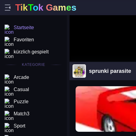
T
i
k
T
o
k
G
a
m
e
s
Startseite
Favoriten
kürzlich gespielt
KATEGORIE
sprunki parasite
Arcade
arena king
Casual
Puzzle
Match3
Sport