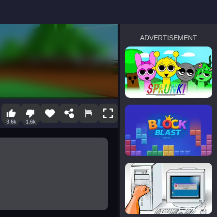
ADVERTISEMENT
sprunki
Blocky Blast!
3.6k
1.6k
smash it