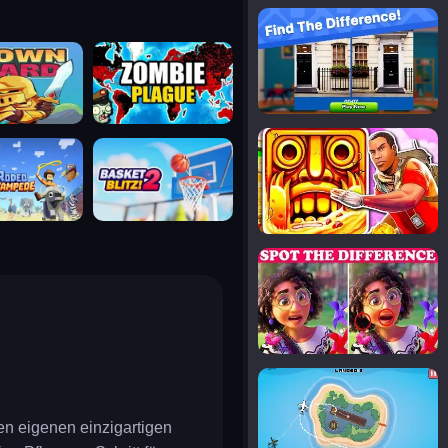
notice the difference
uard
zombie plague
temple run 2
tampede
basket blitz
spot the differences
silly sky
nen eigenen einzigartigen