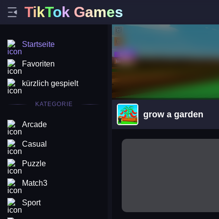
T
i
k
T
o
k
G
a
m
e
s
Startseite
Favoriten
kürzlich gespielt
KATEGORIE
grow a garden
Arcade
arena king
Casual
Puzzle
Match3
Sport