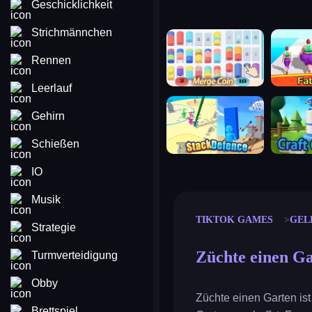
Geschicklichkeit
Strichmännchen
merge coin
fat to fit
Rennen
Leerlauf
stack defence
craft conf
Gehirn
Schießen
IO
Musik
TIKTOK GAMES
GEL
Strategie
Züchte einen G
Turmverteidigung
Obby
Züchte einen Garten ist
Brettspiel