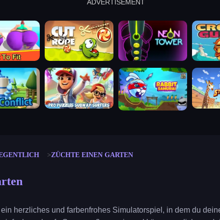
ADVERTISEMENT
cut the rope
neon tower
crown g
lict
subway surfers
rabbit samurai
rodeo s
EGENTLICH
ZÜCHTE EINEN GARTEN
arten
 ein herzliches und farbenfrohes Simulatorspiel, in dem du dei