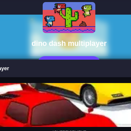
dino dash multiplayer
Jetzt Spielen
ayer