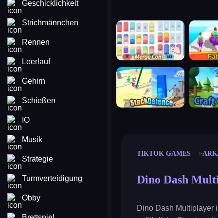
Geschicklichkeit
Strichmännchen
merge coin
fat to fit
Rennen
Leerlauf
stack defence
craft conf
Gehirn
Schießen
IO
Musik
TIKTOK GAMES
ARK
Strategie
Dino Dash Mult
Turmverteidigung
Obby
Dino Dash Multiplayer i
Brettspiel