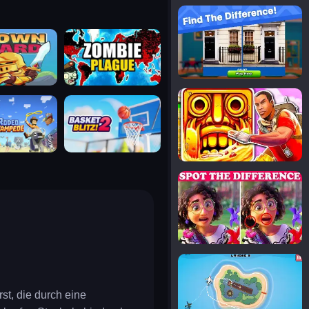
notice the difference
uard
zombie plague
temple run 2
tampede
basket blitz
spot the differences
silly sky
st, die durch eine