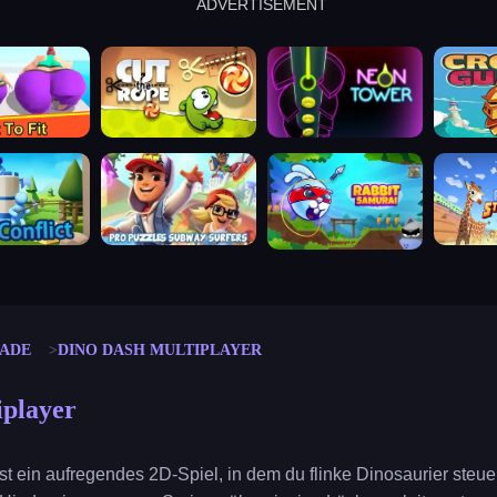
ADVERTISEMENT
cut the rope
neon tower
crown g
lict
subway surfers
rabbit samurai
rodeo s
ADE
DINO DASH MULTIPLAYER
iplayer
st ein aufregendes 2D-Spiel, in dem du flinke Dinosaurier steuer