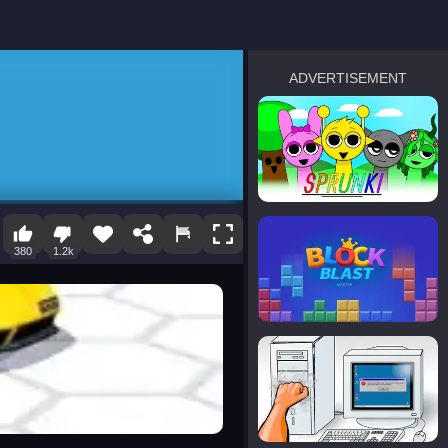
ADVERTISEMENT
sprunki
Blocky Blast!
380
1.2k
smash it