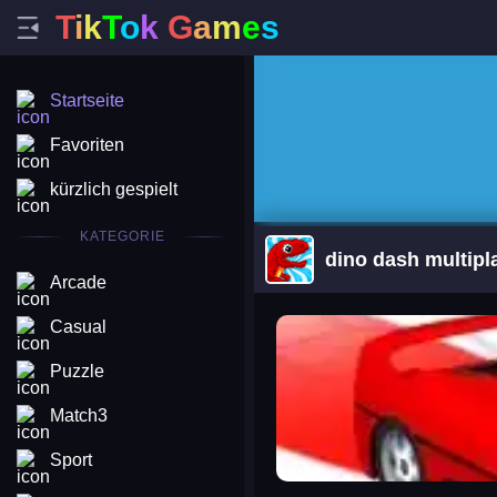
T
i
k
T
o
k
G
a
m
e
s
Startseite
Favoriten
kürzlich gespielt
KATEGORIE
dino dash multipl
Arcade
arena king
Casual
Puzzle
Match3
Sport