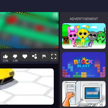
ADVERTISEMENT
sprunki
Blocky Blast!
2.5k
1.8k
smash it