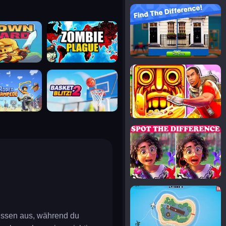
notice the difference
uard
zombie plague
temple run 2
tampede
basket blitz
spot the differences
silly sky
issen aus, während du