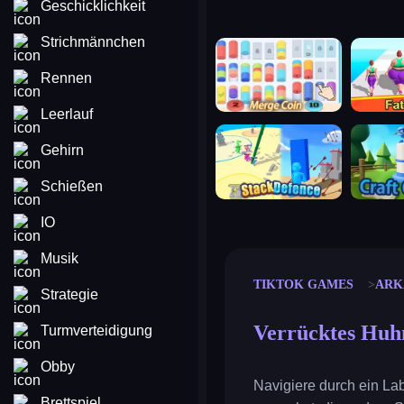
Geschicklichkeit
Strichmännchen
merge coin
fat to fit
Rennen
Leerlauf
stack defence
craft conf
Gehirn
Schießen
IO
Musik
TIKTOK GAMES
ARK
Strategie
Verrücktes Huh
Turmverteidigung
Obby
Navigiere durch ein La
Brettspiel