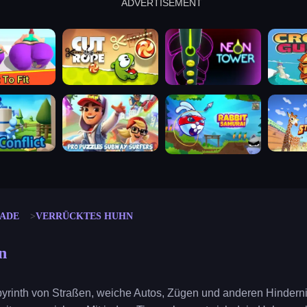
ADVERTISEMENT
cut the rope
neon tower
crown g
lict
subway surfers
rabbit samurai
rodeo s
ADE
VERRÜCKTES HUHN
n
byrinth von Straßen, weiche Autos, Zügen und anderen Hindern