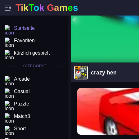
T
i
k
T
o
k
G
a
m
e
s
Startseite
Favoriten
kürzlich gespielt
KATEGORIE
crazy hen
Arcade
arena king
Casual
Puzzle
Match3
Sport