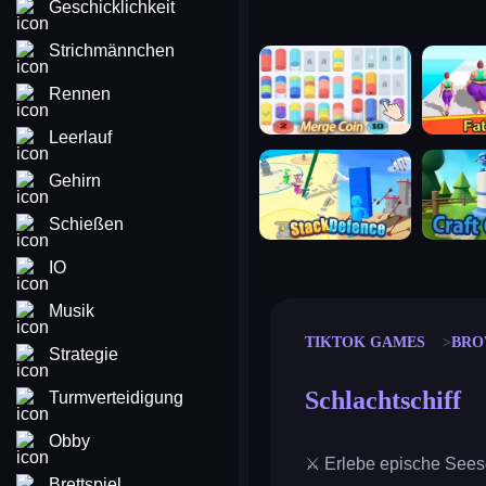
Geschicklichkeit
Strichmännchen
merge coin
fat to fit
Rennen
Leerlauf
stack defence
craft conf
Gehirn
Schießen
IO
Musik
TIKTOK GAMES
BRO
Strategie
Schlachtschiff
Turmverteidigung
Obby
⚔️ Erlebe epische Seesc
Brettspiel