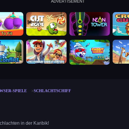
ADVERTISEMENT
cut the rope
neon tower
crown g
lict
subway surfers
rabbit samurai
rodeo s
WSER-SPIELE
SCHLACHTSCHIFF
hlachten in der Karibik!