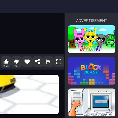
ADVERTISEMENT
sprunki
Blocky Blast!
3.2k
32
smash it