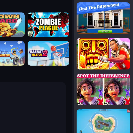
notice the difference
uard
zombie plague
temple run 2
tampede
basket blitz
spot the differences
silly sky