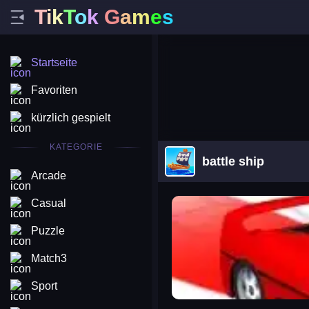
T
i
k
T
o
k
G
a
m
e
s
Startseite
Favoriten
kürzlich gespielt
KATEGORIE
battle ship
Arcade
arena king
Casual
Puzzle
Match3
Sport