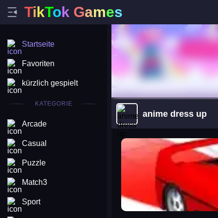
T
i
k
T
o
k
G
a
m
e
s
Startseite
Favoriten
kürzlich gespielt
KATEGORIE
anime dress up
Arcade
arena king
Casual
Puzzle
Match3
Sport