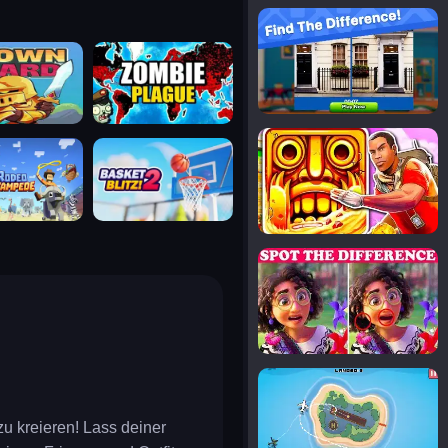
notice the difference
uard
zombie plague
temple run 2
tampede
basket blitz
spot the differences
silly sky
u kreieren! Lass deiner