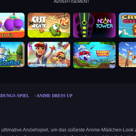
ADVERTISEMENT
cut the rope
neon tower
crown g
lict
subway surfers
rabbit samurai
rodeo s
IDUNGS-SPIEL
ANIME DRESS UP
 ultimative Anziehspiel, um das süßeste Anime-Mädchen-Look z