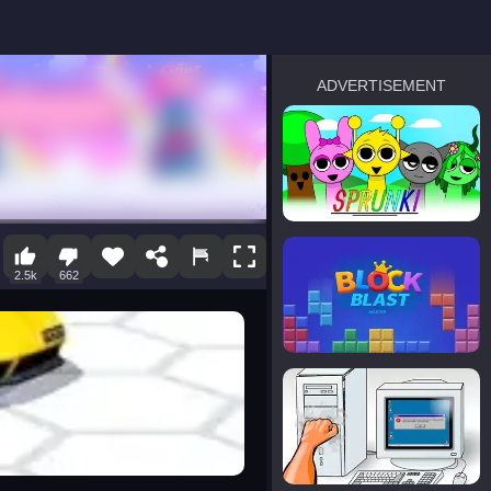
ADVERTISEMENT
sprunki
Blocky Blast!
2.5k
662
smash it