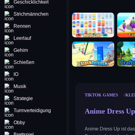
Geschicklichkeit
Strichmännchen
merge coin
fat to fit
Rennen
Leerlauf
stack defence
craft conf
Gehirn
Schießen
IO
Musik
TIKTOK GAMES
KLE
Strategie
Anime Dress Up
Turmverteidigung
Obby
Anime Dress Up ist das
Brettspiel