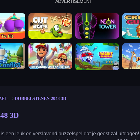
ADVERTISEMENT
cut the rope
neon tower
crown g
lict
subway surfers
rabbit samurai
rodeo s
ZEL
DOBBELSTENEN 2048 3D
048 3D
s een leuk en verslavend puzzelspel dat je geest zal uitdage