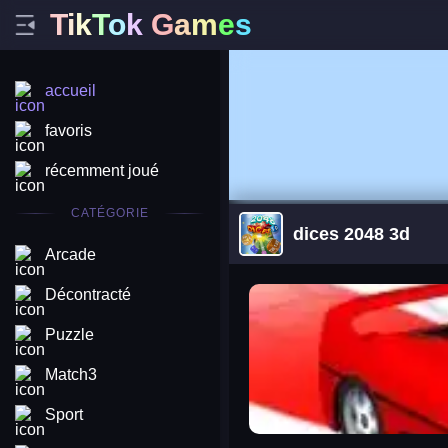
T
i
k
T
o
k
G
a
m
e
s
accueil
favoris
récemment joué
CATÉGORIE
dices 2048 3d
Arcade
arena king
Décontracté
Puzzle
Match3
Sport