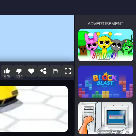
ADVERTISEMENT
sprunki
Blocky Blast!
676
337
smash it