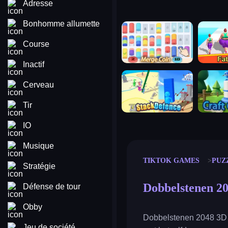
Adresse
Bonhomme allumette
merge coin
fat to fit
Course
Inactif
stack defence
craft conf
Cerveau
Tir
IO
Musique
TIKTOK GAMES
PUZ
Stratégie
Dobbelstenen 2
Défense de tour
Obby
Dobbelstenen 2048 3D i
Jeu de société