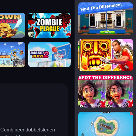
notice the difference
uard
zombie plague
temple run 2
tampede
basket blitz
spot the differences
silly sky
n! Combineer dobbelstenen