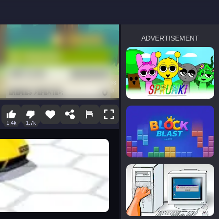
ADVERTISEMENT
sprunki
Blocky Blast!
1.4k
1.7k
smash it