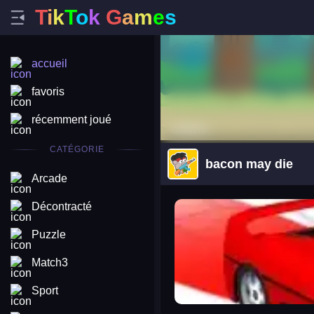
T
i
k
T
o
k
G
a
m
e
s
accueil
favoris
récemment joué
CATÉGORIE
bacon may die
Arcade
arena king
Décontracté
Puzzle
Match3
Sport