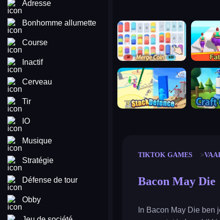
Adresse
Bonhomme allumette
merge coin
fat to fit
Course
Inactif
stack defence
craft conf
Cerveau
Tir
IO
Musique
TIKTOK GAMES
VAA
Stratégie
Bacon May Die
Défense de tour
Obby
In Bacon May Die ben j
Jeu de société