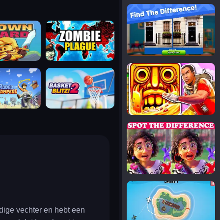
notice the difference
uard
zombie plague
temple run 2
tampede
basket blitz
spot the differences
silly sky
dige vechter en hebt een