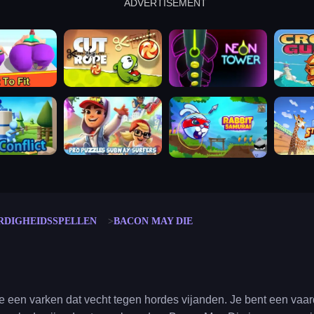
ADVERTISEMENT
cut the rope
neon tower
crown g
lict
subway surfers
rabbit samurai
rodeo s
RDIGHEIDSSPELLEN
BACON MAY DIE
e een varken dat vecht tegen hordes vijanden. Je bent een vaar