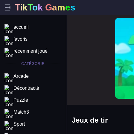
T
i
k
T
o
k
G
a
m
e
s
monkey 
accueil
favoris
récemment joué
CATÉGORIE
Arcade
Décontracté
Puzzle
Match3
Jeux de tir
Sport