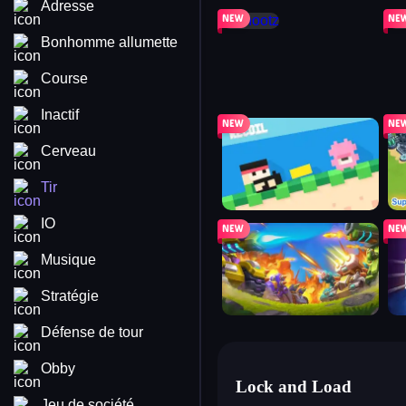
Adresse
shootz
mr 
Bonhomme allumette
Course
Inactif
recoil
su
Cerveau
Tir
IO
just tanks
pu
Musique
Stratégie
Défense de tour
Obby
Lock and Load
Jeu de société