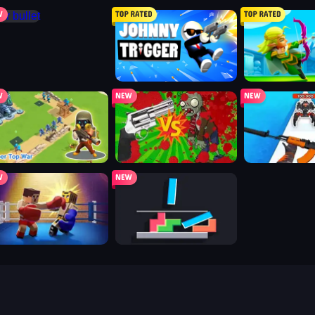
bullet
johnny trigger action shooter
archero
per top war
guns vs zombies
craft weapons
nch legend simulator
stacktris