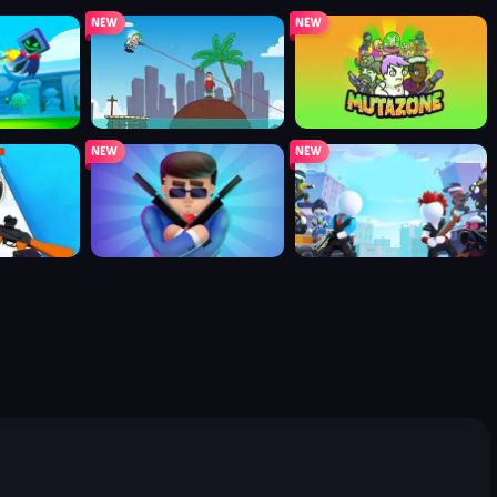
bullet bros
mutazone
 and shoot
agent 33: bullet mode!
agent squad