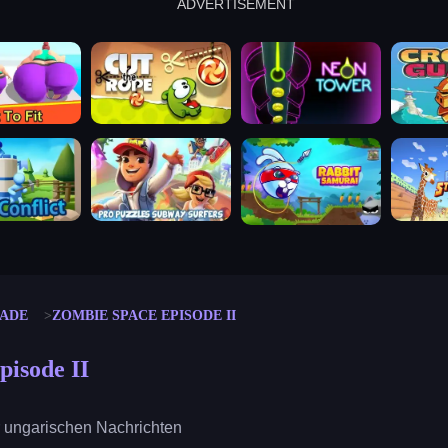
ADVERTISEMENT
cut the rope
neon tower
crown g
lict
subway surfers
rabbit samurai
rodeo s
ADE
ZOMBIE SPACE EPISODE II
isode II
 ungarischen Nachrichten