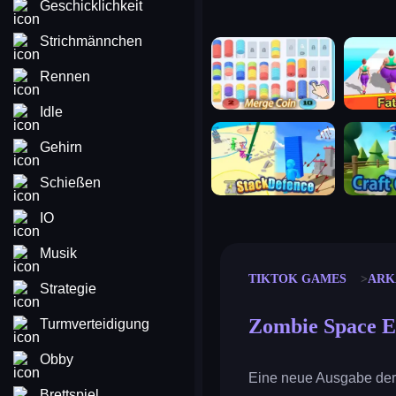
Geschicklichkeit
Strichmännchen
merge coin
fat to fit
Rennen
Idle
stack defence
craft conf
Gehirn
Schießen
IO
Musik
TIKTOK GAMES
ARK
Strategie
Zombie Space Ep
Turmverteidigung
Obby
Eine neue Ausgabe der
Brettspiel