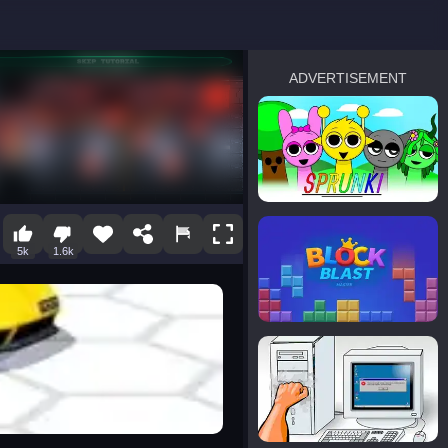
ADVERTISEMENT
sprunki
Blocky Blast!
5k
1.6k
smash it