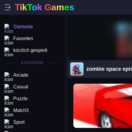
T
i
k
T
o
k
G
a
m
e
s
Startseite
Favoriten
kürzlich gespielt
KATEGORIE
zombie space epis
Arcade
arena king
Casual
Puzzle
Match3
Sport