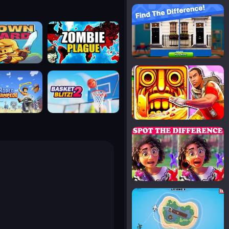
notice the difference
uard
zombie plague
temple run 2
tampede
basket blitz
spot the differences
silly sky