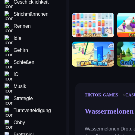
Geschicklichkeit
Strichmännchen
merge coin
fat to fit
Rennen
Idle
stack defence
craft conf
Gehirn
Schießen
IO
Musik
TIKTOK GAMES
CAS
Strategie
Wassermelonen
Turmverteidigung
Obby
Wassermelonen Drop, ei
Brettspiel