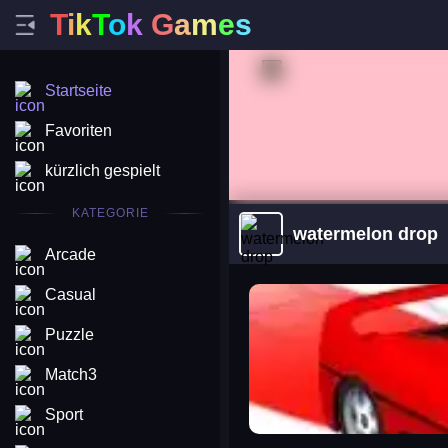
T
i
k
T
o
k
G
a
m
e
s
Startseite
Favoriten
kürzlich gespielt
KATEGORIE
watermelon drop
Arcade
arena king
Casual
Puzzle
Match3
Sport