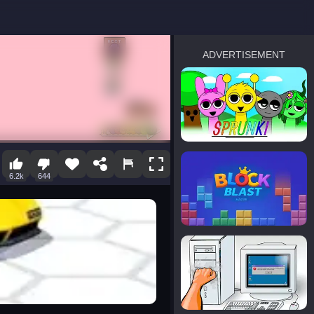
ADVERTISEMENT
sprunki
Blocky Blast!
6.2k
644
smash it