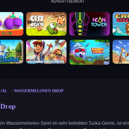
ADVERTISEMENT
cut the rope
neon tower
crown g
lict
subway surfers
rabbit samurai
rodeo s
UAL
WASSERMELONEN DROP
 Drop
n Wassermelonen-Spiel im sehr beliebten Suika-Genre, ist ein