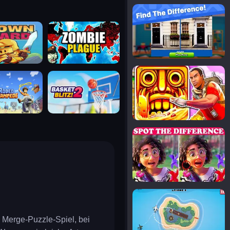
notice the difference
uard
zombie plague
temple run 2
tampede
basket blitz
spot the differences
silly sky
 Merge-Puzzle-Spiel, bei