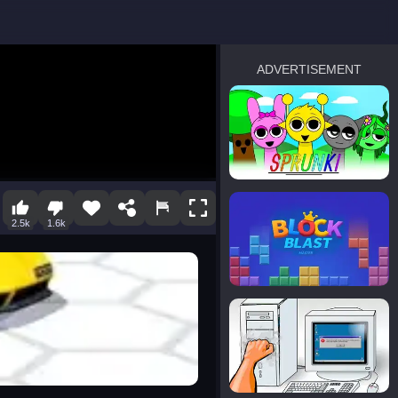
ADVERTISEMENT
sprunki
Blocky Blast!
2.5k
1.6k
smash it