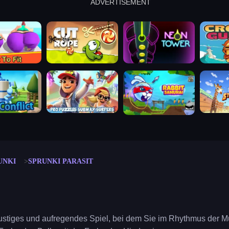
ADVERTISEMENT
cut the rope
neon tower
crown g
lict
subway surfers
rabbit samurai
rodeo s
UNKI
SPRUNKI PARASIT
 lustiges und aufregendes Spiel, bei dem Sie im Rhythmus der M