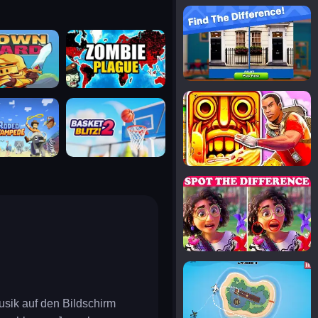
notice the difference
uard
zombie plague
temple run 2
tampede
basket blitz
spot the differences
silly sky
usik auf den Bildschirm