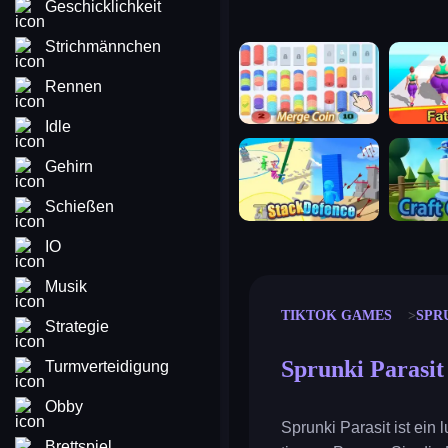
Geschicklichkeit
Strichmännchen
merge coin
fat to fit
Rennen
Idle
stack defence
craft conf
Gehirn
Schießen
IO
Musik
TIKTOK GAMES
SPR
Strategie
Sprunki Parasit
Turmverteidigung
Obby
Sprunki Parasit ist ein
Brettspiel