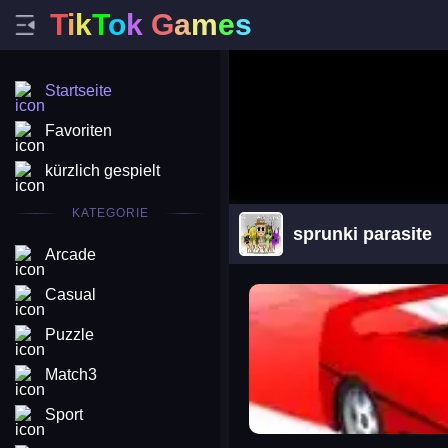
T
i
k
T
o
k
G
a
m
e
s
Startseite
Favoriten
kürzlich gespielt
KATEGORIE
sprunki parasite
Arcade
arena king
Casual
Puzzle
Match3
Sport