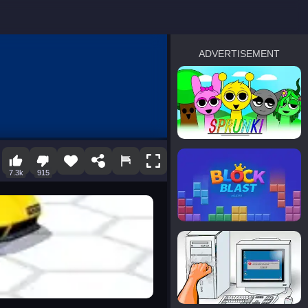
ADVERTISEMENT
sprunki
Blocky Blast!
7.3k
915
smash it