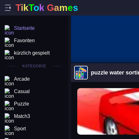
T
i
k
T
o
k
G
a
m
e
s
Startseite
Favoriten
kürzlich gespielt
KATEGORIE
puzzle water sort
Arcade
arena king
Casual
Puzzle
Match3
Sport