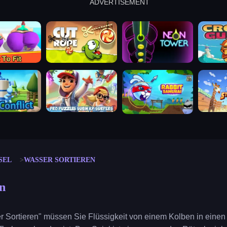
ADVERTISEMENT
cut the rope
neon tower
crown g
lict
subway surfers
rabbit samurai
rodeo s
SEL
WASSER SORTIEREN
n
r Sortieren" müssen Sie Flüssigkeit von einem Kolben in einen