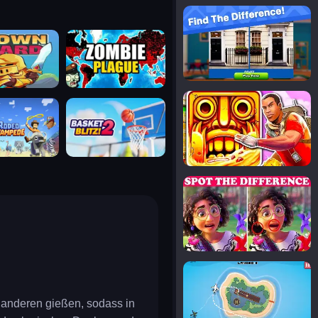
notice the difference
uard
zombie plague
temple run 2
tampede
basket blitz
spot the differences
silly sky
 anderen gießen, sodass in