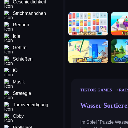
Geschicklichkeit
Strichmännchen
merge coin
fat to fit
Rennen
Idle
stack defence
craft conf
Gehirn
Schießen
IO
Musik
TIKTOK GAMES
RÄT
Strategie
Wasser Sortiere
Turmverteidigung
Obby
Im Spiel "Puzzle Wasse
Brettspiel