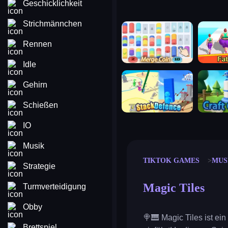
Geschicklichkeit
Strichmännchen
merge coin
fat to fit
Rennen
Idle
stack defence
craft conf
Gehirn
Schießen
IO
Musik
TIKTOK GAMES
MUS
Strategie
Magic Tiles
Turmverteidigung
Obby
🍭🎹 Magic Tiles ist ei
Brettspiel