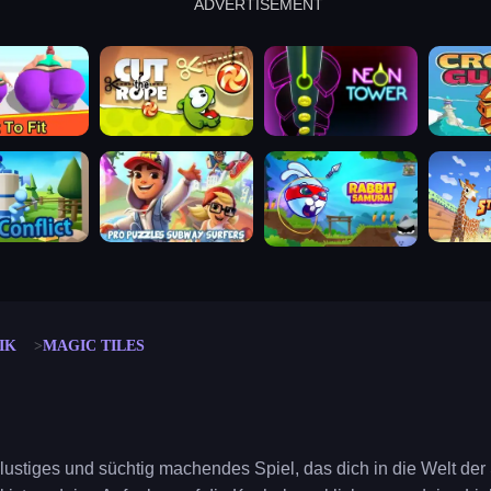
ADVERTISEMENT
cut the rope
neon tower
crown g
lict
subway surfers
rabbit samurai
rodeo s
IK
MAGIC TILES
n lustiges und süchtig machendes Spiel, das dich in die Welt de