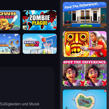
notice the difference
uard
zombie plague
temple run 2
tampede
basket blitz
spot the differences
silly sky
r Süßigkeiten und Musik