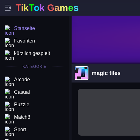
T
i
k
T
o
k
G
a
m
e
s
Startseite
Favoriten
kürzlich gespielt
KATEGORIE
magic tiles
Arcade
arena king
Casual
Puzzle
Match3
Sport