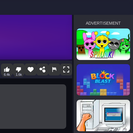
ADVERTISEMENT
sprunki
Blocky Blast!
6.4k
1.6k
smash it