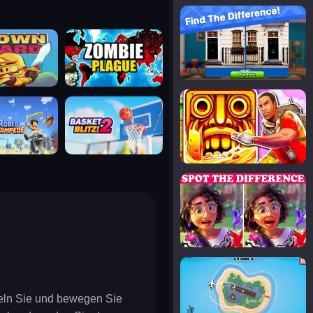
notice the difference
uard
zombie plague
temple run 2
tampede
basket blitz
spot the differences
silly sky
feln Sie und bewegen Sie