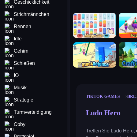
Geschicklichkeit
Strichmännchen
merge coin
fat to fit
Rennen
Idle
stack defence
craft conf
Gehirn
Schießen
IO
Musik
TIKTOK GAMES
BRE
Strategie
Ludo Hero
Turmverteidigung
Obby
Treffen Sie Ludo Hero,
Brettspiel