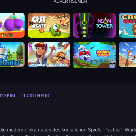
ADVERTISEMENT
cut the rope
neon tower
crown g
lict
subway surfers
rabbit samurai
rodeo s
TTSPIEL
LUDO HERO
 die moderne Inkarnation des königlichen Spiels "Pachisi". Wür