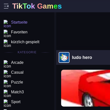
T
i
k
T
o
k
G
a
m
e
s
Startseite
Favoriten
kürzlich gespielt
KATEGORIE
ludo hero
Arcade
arena king
Casual
Puzzle
Match3
Sport