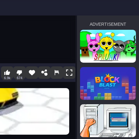
ADVERTISEMENT
sprunki
Blocky Blast!
6.9k
674
smash it