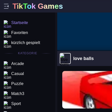
T
i
k
T
o
k
G
a
m
e
s
Startseite
Favoriten
kürzlich gespielt
KATEGORIE
love balls
Arcade
arena king
Casual
Puzzle
Match3
Sport