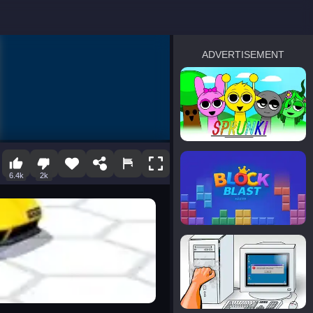
ADVERTISEMENT
sprunki
Blocky Blast!
6.4k
2k
smash it