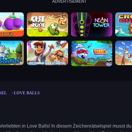
ADVERTISEMENT
cut the rope
neon tower
crown g
lict
subway surfers
rabbit samurai
rodeo s
SEL
LOVE BALLS
 Verliebten in Love Balls! In diesem Zeichenrätselspiel musst du 