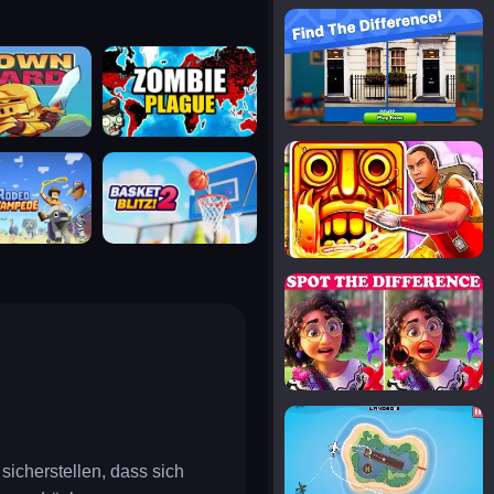
notice the difference
uard
zombie plague
temple run 2
tampede
basket blitz
spot the differences
silly sky
sicherstellen, dass sich