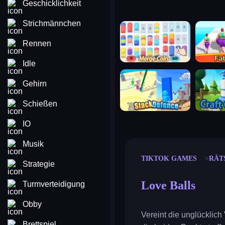
Geschicklichkeit
Strichmännchen
merge coin
fat to fit
Rennen
Idle
stack defence
craft conf
Gehirn
Schießen
IO
Musik
TIKTOK GAMES
RÄT
Strategie
Love Balls
Turmverteidigung
Obby
Vereint die unglücklich
Brettspiel