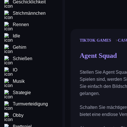
Geschicklichkeit
Strichmännchen
merge coin
fat to fit
stack defence
craft conf
Rennen
Idle
TIKTOK GAMES
CAS
Gehirn
Agent Squad
Schießen
IO
Stellen Sie Agent Squa
Spielen sind, werden S
Musik
Sie einfach den Bildsc
Strategie
gelangen.
Turmverteidigung
Schalten Sie mächtiger
bietet eine endlose Ve
Obby
Brettspiel