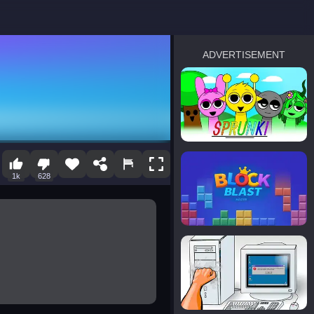
ADVERTISEMENT
sprunki
Blocky Blast!
1k
628
smash it