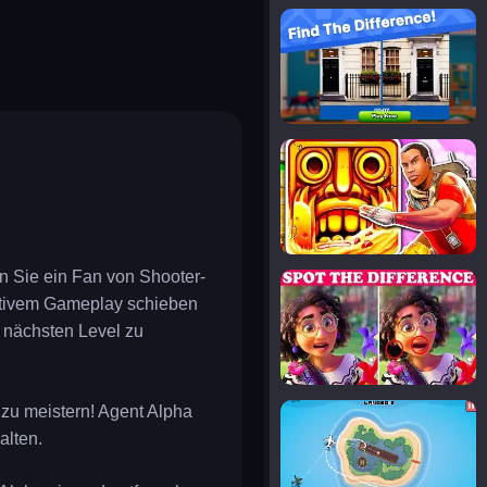
notice the difference
uard
zombie plague
tampede
basket blitz
temple run 2
n Sie ein Fan von Shooter-
spot the differences
uitivem Gameplay schieben
 nächsten Level zu
silly sky
zu meistern! Agent Alpha
alten.