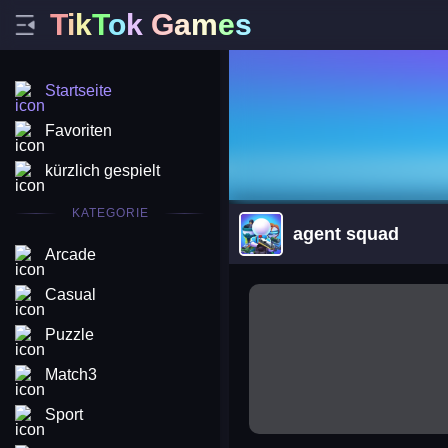
T
i
k
T
o
k
G
a
m
e
s
Startseite
Favoriten
kürzlich gespielt
KATEGORIE
agent squad
Arcade
arena king
Casual
Puzzle
Match3
Sport