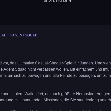
ADVERTISEMENT
cut the rope
neon tower
crown g
lict
subway surfers
rabbit samurai
rodeo s
UAL
AGENT SQUAD
d vor, das ultimative Casual-Shooter-Spiel für Jungen. Und wen
ie Agent Squad nicht verpassen wollen. Mit einfachem und int
hirm, um sich zu bewegen und alle Feinde zu besiegen, um zum
e und coolere Waffen frei, um noch größere Herausforderungen 
rsorgung mit spannenden Missionen, die Sie stundenlang unterh