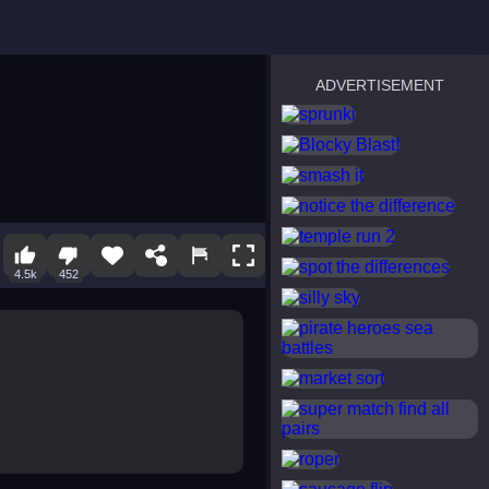
ADVERTISEMENT
sprunki
Blocky Blast!
smash it
notice the difference
temple run 2
spot the differences
4.5k
452
silly sky
pirate heroes sea battles
market sort
super match find all pairs
roper
sausage flip