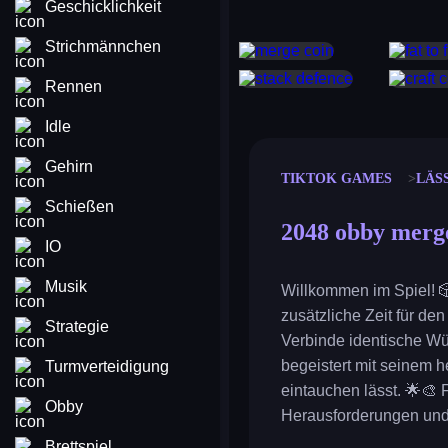
Geschicklichkeit
Strichmännchen
merge coin
fat to fit
stack defence
craft conf
Rennen
Idle
Gehirn
TIKTOK GAMES
LÄS
Schießen
2048 obby merg
IO
Musik
Willkommen im Spiel! 🎲
zusätzliche Zeit für d
Strategie
Verbinde identische Wü
begeistert mit seinem 
Turmverteidigung
eintauchen lässt. 🌟🎨 F
Obby
Herausforderungen und 
Brettspiel