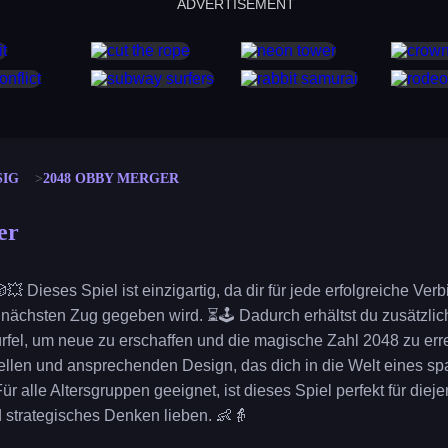
ADVERTISEMENT
cut the rope
neon tower
crown g
lict
subway surfers
rabbit samurai
rodeo s
SIG
2048 OBBY MERGER
er
💥 Dieses Spiel ist einzigartig, da dir für jede erfolgreiche Ver
en nächsten Zug gegeben wird. ⏳🕹️ Dadurch erhältst du zusätzl
rfel, um neue zu erschaffen und die magische Zahl 2048 zu err
hellen und ansprechenden Design, das dich in die Welt eines 
ür alle Altersgruppen geeignet, ist dieses Spiel perfekt für diejen
strategisches Denken lieben. 👶👵