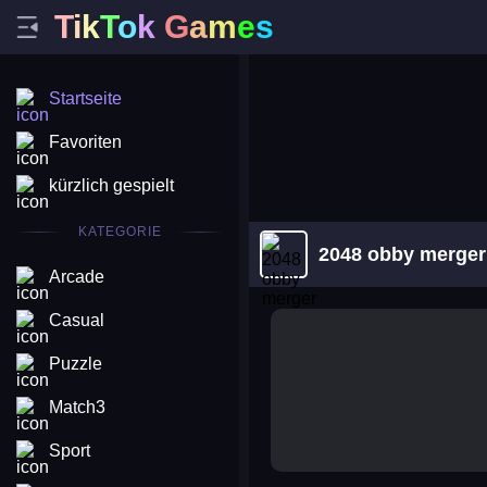
T
i
k
T
o
k
G
a
m
e
s
Startseite
Favoriten
kürzlich gespielt
KATEGORIE
2048 obby merger
Arcade
Casual
Puzzle
Match3
Sport