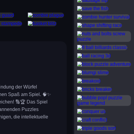
save the fish
uard
zombie plague
zombie hunter survival
tampede
basket blitz
shape shifting race
nuts and bolts screw puzzl
8 ball billiards classic
ball racing 3d
block puzzle adventure
blumgi slime
breakoid
bindung der Würfel
bricks breaker
ichen Spaß am Spiel. 🧠✨
bubble pop! puzzle game 
eichen! 🔢🏆 Das Spiel
spannenden Puzzles
conquer us
igen, die intellektuelle
craft conflict
triple goods sort