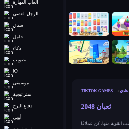
ألعاب المهارة
الرجل العصي
merge coin
fat to fit
سباق
خامل
stack defence
craft conf
ذكاء
تصويب
IO
موسيقى
عادي
TIKTOK GAMES
استراتيجية
ثعبان 2048
دفاع البرج
أوبي
لعبة لوحية