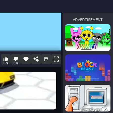
ADVERTISEMENT
sprunki
Blocky Blast!
1.6k
1.4k
smash it