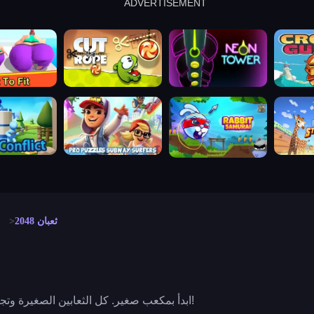
ADVERTISEMENT
cut the rope
neon tower
crown g
lict
subway surfers
rabbit samurai
rodeo s
ثعبان 2048
ابدأ بمكعب صغير. كل الثعابين الصغيرة وتجنب القوية منها. كن عملاقًا!