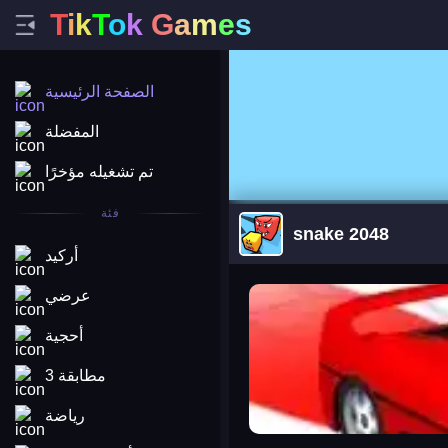
T
i
k
T
o
k
G
a
m
e
s
الصفحة الرئيسية
المفضلة
تم تشغيله مؤخرًا
فئة
snake 2048
أركيد
arena king
عرضي
أحجية
مطابقة 3
رياضة