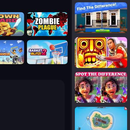
notice the difference
uard
zombie plague
temple run 2
tampede
basket blitz
spot the differences
silly sky