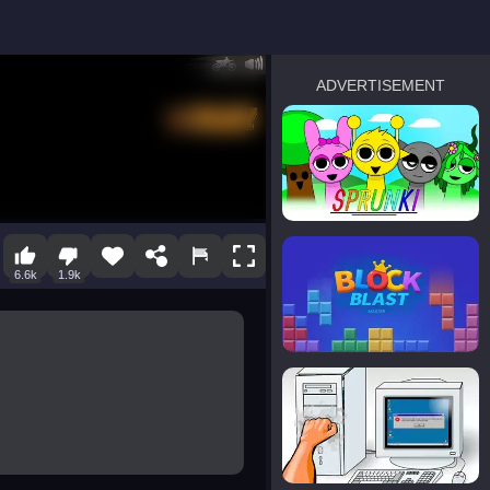
ADVERTISEMENT
sprunki
Blocky Blast!
6.6k
1.9k
smash it