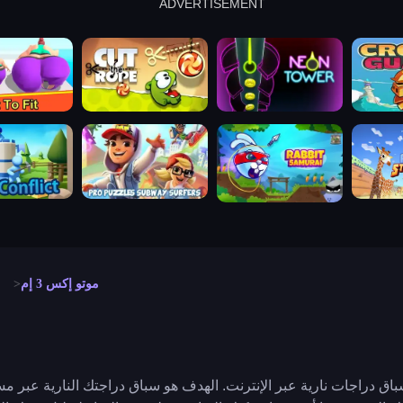
ADVERTISEMENT
cut the rope
neon tower
crown g
lict
subway surfers
rabbit samurai
rodeo s
موتو إكس 3 إم
هي لعبة سباق دراجات نارية عبر الإنترنت. الهدف هو سباق دراجتك النارية ع