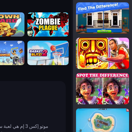
notice the difference
uard
zombie plague
temple run 2
tampede
basket blitz
spot the differences
silly sky
موتو إكس 3 إم 