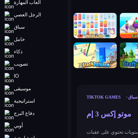
ألعاب المهارة
الرجل العصي
merge coin
fat to fit
سباق
خامل
stack defence
craft conf
ذكاء
تصويب
IO
موسيقى
سباق
TIKTOK GAMES
استراتيجية
موتو إكس 3 إم
دفاع البرج
أوبي
بر مستويات تحتوي على عقبات
لعبة لوحية