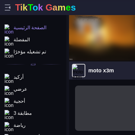
T
i
k
T
o
k
G
a
m
e
s
الصفحة الرئيسية
المفضلة
تم تشغيله مؤخرًا
فئة
moto x3m
أركيد
arena king
عرضي
أحجية
مطابقة 3
رياضة