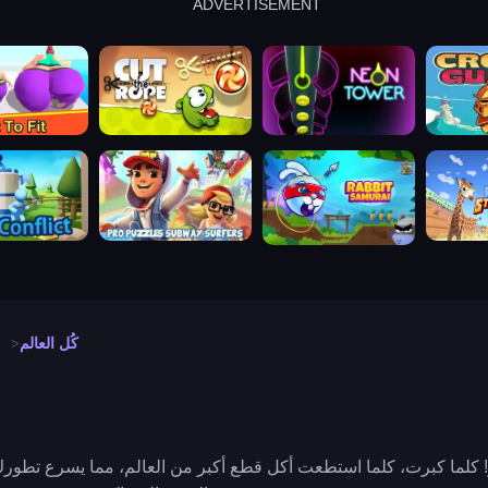
ADVERTISEMENT
cut the rope
neon tower
crown g
lict
subway surfers
rabbit samurai
rodeo s
كُل العالم
و! كلما كبرت، كلما استطعت أكل قطع أكبر من العالم، مما يسرع تط