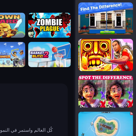
notice the difference
uard
zombie plague
temple run 2
tampede
basket blitz
spot the differences
silly sky
كُل العالم واستمر في النم