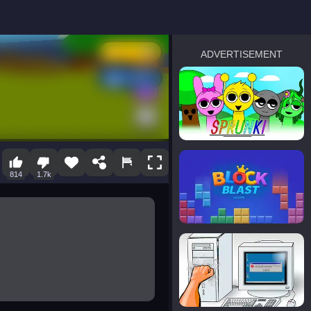
ADVERTISEMENT
sprunki
Blocky Blast!
814
1.7k
smash it