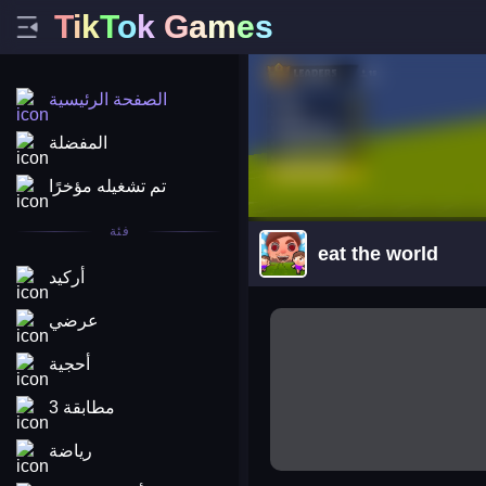
T
i
k
T
o
k
G
a
m
e
s
الصفحة الرئيسية
المفضلة
تم تشغيله مؤخرًا
فئة
eat the world
أركيد
arena king
عرضي
أحجية
مطابقة 3
رياضة