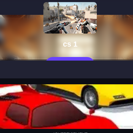
cs 1
العب الآن