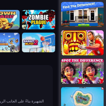
notice the difference
uard
zombie plague
temple run 2
tampede
basket blitz
spot the differences
silly sky