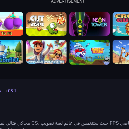
ADVERTISEMENT
cut the rope
neon tower
crown g
lict
subway surfers
rabbit samurai
rodeo s
CS 1
ت