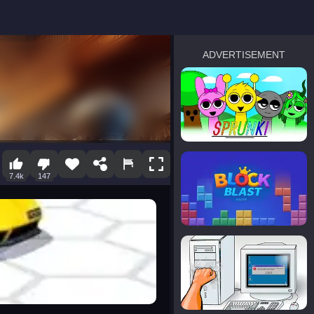
ADVERTISEMENT
sprunki
Blocky Blast!
7.4k
147
smash it