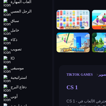
ألعاب المهارة
الرجل العصي
merge coin
fat to fit
سباق
خامل
stack defence
craft conf
ذكاء
تصويب
IO
موسيقى
صوير
TIKTOK GAMES
استراتيجية
CS 1
دفاع البرج
أوبي
CS 1 - محاكي قتالي لمحترفي الألعاب في CS، حيث ستنغمس في عالم لعبة تصويب FPS الشهيرة بناءً على الجانب الرياضي
لعبة لوحية