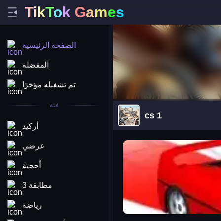
T
i
k
T
o
k
G
a
m
e
s
الصفحة الرئيسية
المفضلة
تم تشغيله مؤخرًا
فئة
cs 1
أركيد
arena king
عرضي
أحجية
مطابقة 3
رياضة