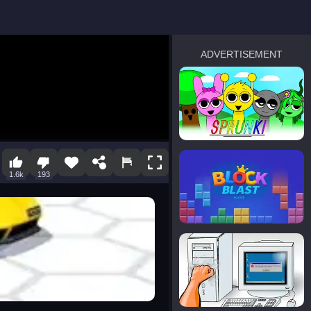
ADVERTISEMENT
sprunki
Blocky Blast!
1.6k
193
smash it