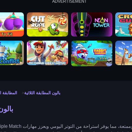
ADVERTISEMENT
cut the rope
neon tower
crown g
lict
subway surfers
rabbit samurai
rodeo s
بالون المطابقة الثلاثية
المطابقة ال
بالون