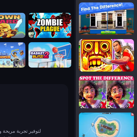
notice the difference
uard
zombie plague
temple run 2
tampede
basket blitz
spot the differences
silly sky