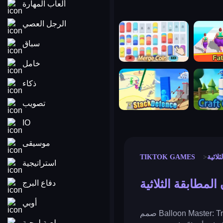
ألعاب المهارة
الرجل العصي
merge coin
fat to fit
سباق
خامل
stack defence
craft conf
ذكاء
تصويب
IO
موسيقى
ثلاثية
TIKTOK GAMES
استراتيجية
 المطابقة الثلاثية
دفاع البرج
أوبي
صمم Balloon Master: Triple Match لتوفير تجربة مريحة وممتعة، مما يوفر استراحة من التوتر اليومي ويعزز مهارات
لعبة لوحية