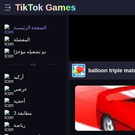
T
i
k
T
o
k
G
a
m
e
s
الصفحة الرئيسية
المفضلة
تم تشغيله مؤخرًا
فئة
balloon triple mat
أركيد
arena king
عرضي
أحجية
مطابقة 3
رياضة