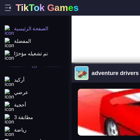
T
i
k
T
o
k
G
a
m
e
s
الصفحة الرئيسية
المفضلة
تم تشغيله مؤخرًا
فئة
adventure drivers
أركيد
arena king
عرضي
أحجية
مطابقة 3
رياضة