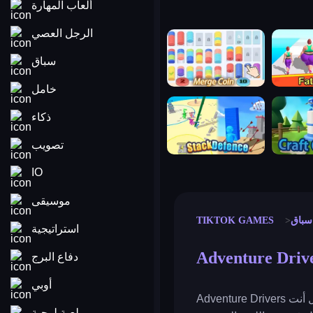
ألعاب المهارة
الرجل العصي
merge coin
fat to fit
سباق
خامل
stack defence
craft conf
ذكاء
تصويب
IO
موسيقى
سباق
TIKTOK GAMES
استراتيجية
Adventure Driv
دفاع البرج
أوبي
Adventure Drivers هي لعبة سباق سيارات حيث تحاول أن تنهي السباق في المركز الأول بين المتسابقين الآخرين. هل أنت
لعبة لوحية