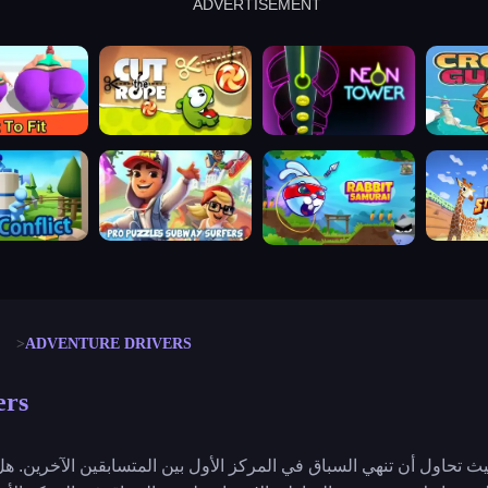
ADVERTISEMENT
cut the rope
neon tower
crown g
lict
subway surfers
rabbit samurai
rodeo s
ADVENTURE DRIVERS
ers