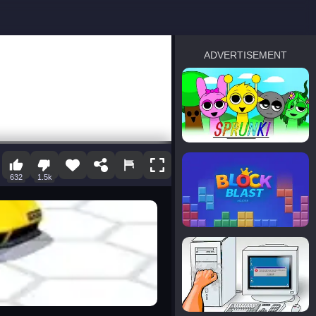
ADVERTISEMENT
sprunki
Blocky Blast!
632
1.5k
smash it