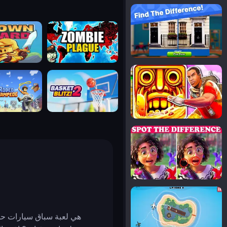
notice the difference
uard
zombie plague
temple run 2
tampede
basket blitz
spot the differences
silly sky